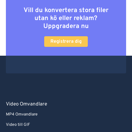
Vill du konvertera stora filer
utan kö eller reklam?
Uppgradera nu
Registrera dig
Video Omvandlare
MP4 Omvandlare
Video till GIF