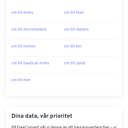
cm till miles
cm till feet
cm till micrometers
cm till meters
cm till inches
cm till km
cm till nautical-miles
cm till yards
cm till mm
Dina data, vår prioritet
På FreeConvert går vi längre än att bara konvertera filer – vi