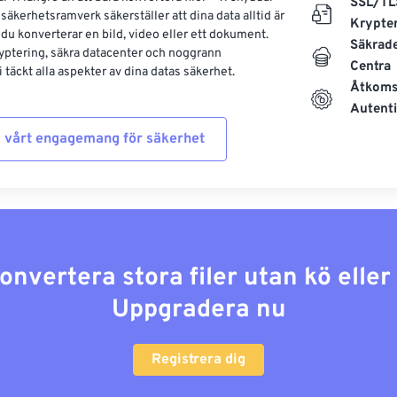
SSL/TL
säkerhetsramverk säkerställer att dina data alltid är
Krypte
 du konverterar en bild, video eller ett dokument.
Säkrad
yptering, säkra datacenter och noggrann
Centra
 täckt alla aspekter av dina datas säkerhet.
Åtkoms
Autenti
 vårt engagemang för säkerhet
konvertera stora filer utan kö elle
Uppgradera nu
Registrera dig