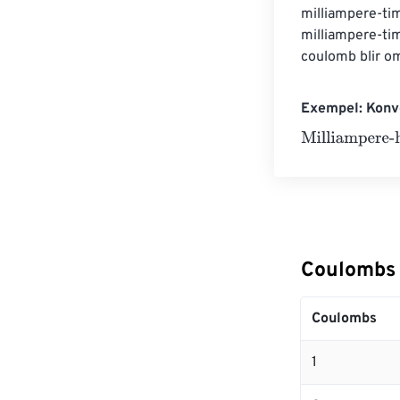
milliampere-tim
milliampere-tim
coulomb blir o
Exempel: Konve
Milliampere-ho
Coulombs 
Coulombs
1