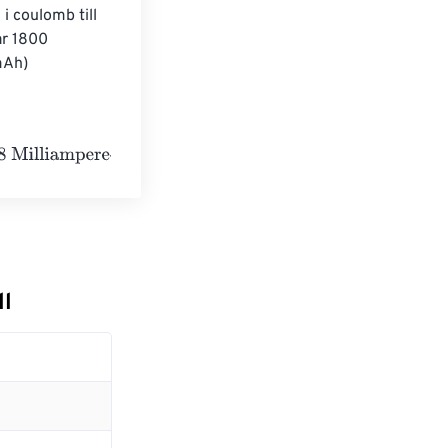
i coulomb till 
ar 1800 
mAh)
-hours
ll