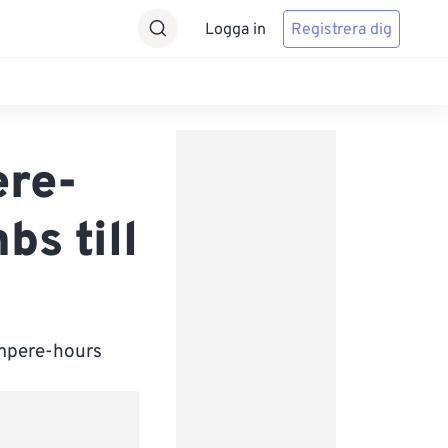
Logga in
Registrera dig
ere-
s till
iampere-hours