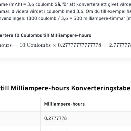
me (mAh) = 3,6 coulomb Så, för att konvertera ett givet värde 
mar, dividera värdet i coulomb med 3,6. Om du till exempel h
mvandlingen: 1800 coulomb / 3,6 = 500 milliampere-timmar (
rtera 10 Coulombs till Milliampere-hours
urs
=
10 Coulombs
×
0.27777777777778
=
2.7777778
Milliampere
till Milliampere-hours Konverteringstabe
Milliampere-hours
0.2777778