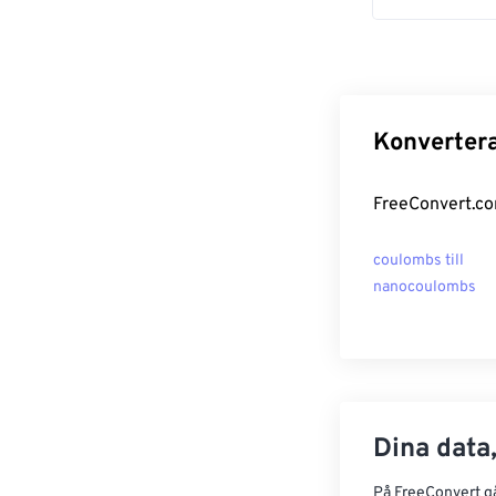
Konvertera
FreeConvert.co
coulombs till
nanocoulombs
Dina data,
På FreeConvert går