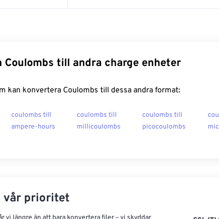
 Coulombs till andra charge enheter
m kan konvertera Coulombs till dessa andra format:
coulombs till
coulombs till
coulombs till
cou
ampere-hours
millicoulombs
picocoulombs
mic
 vår prioritet
 vi längre än att bara konvertera filer – vi skyddar