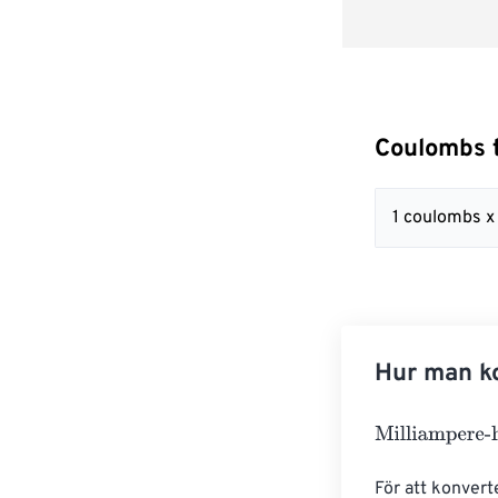
Coulombs t
1 coulombs 
Hur man ko
Milliampere-ho
För att konvert