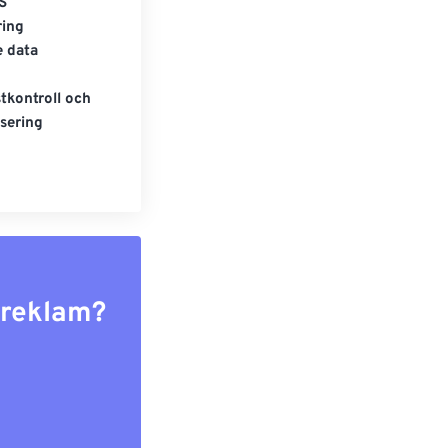
S
ring
e data
tkontroll och
sering
r reklam?