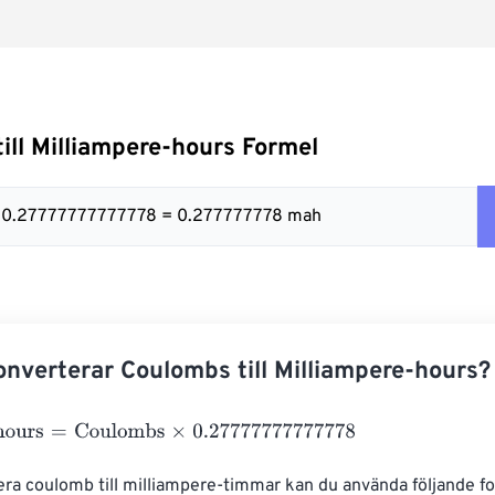
ill Milliampere-hours Formel
x 0.27777777777778 = 0.277777778 mah
nverterar Coulombs till Milliampere-hours?
urs
=
Coulombs
×
0.27777777777778
era coulomb till milliampere-timmar kan du använda följande fo