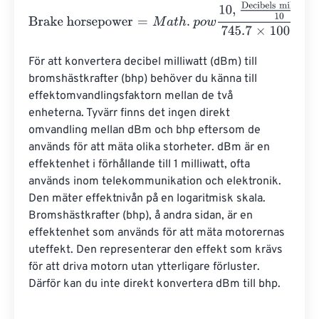
Brake horsepower
=
M
a
t
h
.
p
o
w
10
,
Decibels milliwatt
10
745.
För att konvertera decibel milliwatt (dBm) till 
bromshästkrafter (bhp) behöver du känna till 
effektomvandlingsfaktorn mellan de två 
enheterna. Tyvärr finns det ingen direkt 
omvandling mellan dBm och bhp eftersom de 
används för att mäta olika storheter. dBm är en 
effektenhet i förhållande till 1 milliwatt, ofta 
används inom telekommunikation och elektronik. 
Den mäter effektnivån på en logaritmisk skala. 
Bromshästkrafter (bhp), å andra sidan, är en 
effektenhet som används för att mäta motorernas 
uteffekt. Den representerar den effekt som krävs 
för att driva motorn utan ytterligare förluster. 
Därför kan du inte direkt konvertera dBm till bhp.