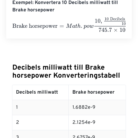
Exempel: Konvertera 10 Decibels milliwatt till
Brake horsepower
Brake horsepower
=
M
a
t
h
.
p
o
w
10
,
10 Decibels milliwatt
10
7
Decibels milliwatt till Brake
horsepower Konverteringstabell
Decibels milliwatt
Brake horsepower
1
1.6882e-9
2
2.1254e-9
3
2.6757e-9