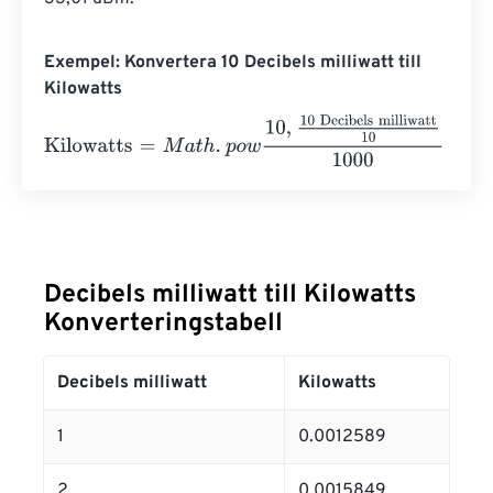
Exempel: Konvertera 10 Decibels milliwatt till
Kilowatts
Kilowatts
=
M
a
t
h
.
p
o
w
10
,
10 Decibels milliwatt
10
1000
=
0.01
Decibels milliwatt till Kilowatts
Konverteringstabell
Decibels milliwatt
Kilowatts
1
0.0012589
2
0.0015849