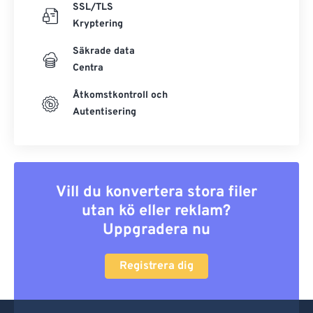
SSL/TLS
Kryptering
Säkrade data
Centra
Åtkomstkontroll och
Autentisering
Vill du konvertera stora filer
utan kö eller reklam?
Uppgradera nu
Registrera dig