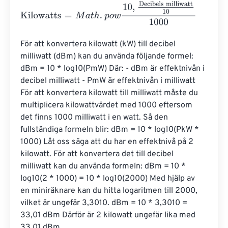
Kilowatts
=
M
a
t
h
.
p
o
w
10
,
Decibels milliwatt
10
1000
För att konvertera kilowatt (kW) till decibel 
milliwatt (dBm) kan du använda följande formel: 
dBm = 10 * log10(PmW) Där: - dBm är effektnivån i 
decibel milliwatt - PmW är effektnivån i milliwatt 
För att konvertera kilowatt till milliwatt måste du 
multiplicera kilowattvärdet med 1000 eftersom 
det finns 1000 milliwatt i en watt. Så den 
fullständiga formeln blir: dBm = 10 * log10(PkW * 
1000) Låt oss säga att du har en effektnivå på 2 
kilowatt. För att konvertera det till decibel 
milliwatt kan du använda formeln: dBm = 10 * 
log10(2 * 1000) = 10 * log10(2000) Med hjälp av 
en miniräknare kan du hitta logaritmen till 2000, 
vilket är ungefär 3,3010. dBm = 10 * 3,3010 = 
33,01 dBm Därför är 2 kilowatt ungefär lika med 
33,01 dBm.