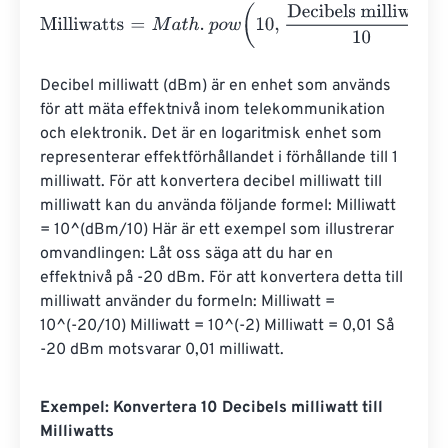
Milliwatts
=
M
a
t
h
.
p
o
w
(
10
,
Decibels milliwatt
10
)
Decibel milliwatt (dBm) är en enhet som används 
för att mäta effektnivå inom telekommunikation 
och elektronik. Det är en logaritmisk enhet som 
representerar effektförhållandet i förhållande till 1 
milliwatt. För att konvertera decibel milliwatt till 
milliwatt kan du använda följande formel: Milliwatt 
= 10^(dBm/10) Här är ett exempel som illustrerar 
omvandlingen: Låt oss säga att du har en 
effektnivå på -20 dBm. För att konvertera detta till 
milliwatt använder du formeln: Milliwatt = 
10^(-20/10) Milliwatt = 10^(-2) Milliwatt = 0,01 Så 
-20 dBm motsvarar 0,01 milliwatt.
Exempel: Konvertera 10 Decibels milliwatt till
Milliwatts