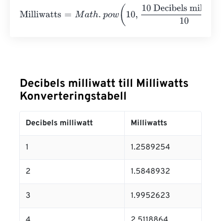
Milliwatts
=
M
a
t
h
.
p
o
w
(
10
,
10 Decibels milliwatt
10
)
=
10
Milli
Decibels milliwatt till Milliwatts
Konverteringstabell
Decibels milliwatt
Milliwatts
1
1.2589254
2
1.5848932
3
1.9952623
4
2.5118864