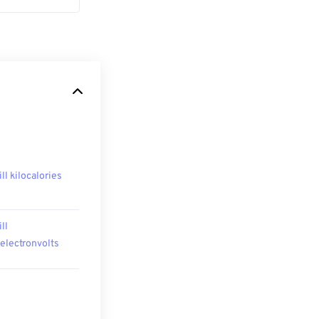
ill kilocalories
ill
oelectronvolts