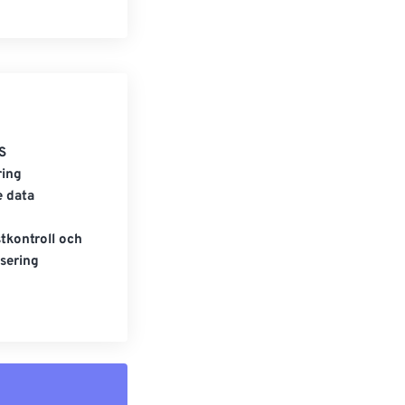
S
ring
e data
tkontroll och
sering