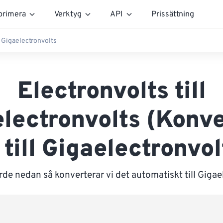
rimera
Verktyg
API
Prissättning
ll Gigaelectronvolts
Electronvolts till
lectronvolts (Konv
 till Gigaelectronvol
rde nedan så konverterar vi det automatiskt till Gigae