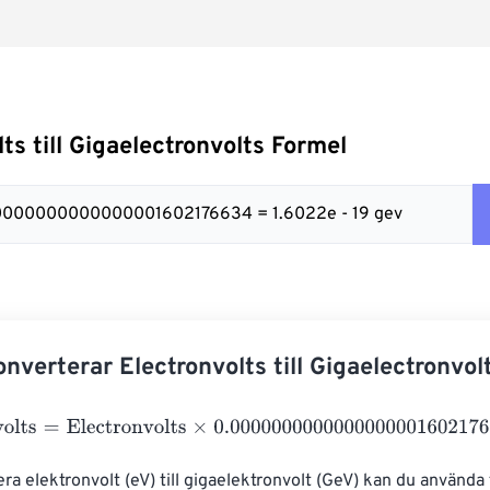
ts till Gigaelectronvolts Formel
00000000000000001602176634 = 1.6022e - 19 gev
nverterar Electronvolts till Gigaelectronvol
lts
=
Electronvolts
×
0.0000000000000000001602176634
era elektronvolt (eV) till gigaelektronvolt (GeV) kan du använda 