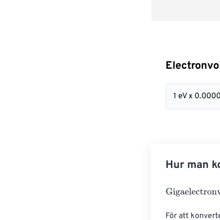
Electronvol
1 eV x 0.00
Hur man ko
Gigaelectronvo
För att konvert