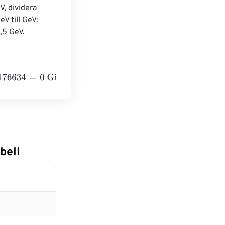
, dividera 
V till GeV: 
,5 GeV.
0
Gigaelectronvolts
bell