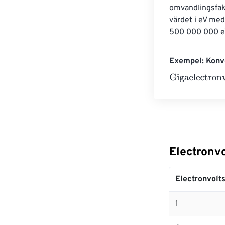
omvandlingsfakt
värdet i eV med
500 000 000 eV
Exempel: Konve
Gigaelectronvo
Electronvo
Electronvolt
1