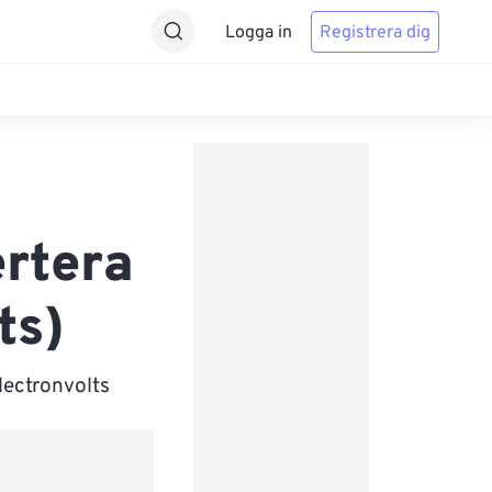
Logga in
Registrera dig
ertera
ts)
lectronvolts