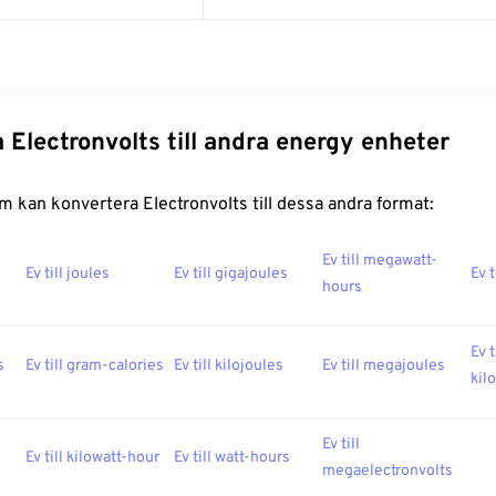
 Electronvolts till andra energy enheter
 kan konvertera Electronvolts till dessa andra format:
Ev till megawatt-
Ev till joules
Ev till gigajoules
Ev t
hours
Ev t
s
Ev till gram-calories
Ev till kilojoules
Ev till megajoules
kil
Ev till
Ev till kilowatt-hour
Ev till watt-hours
megaelectronvolts