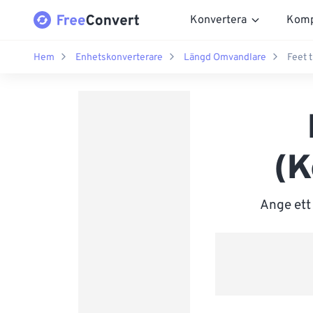
Konvertera
Komp
Hem
Enhetskonverterare
Längd Omvandlare
Feet t
(K
Ange ett