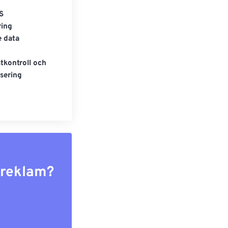
S
ring
e data
tkontroll och
sering
r reklam?