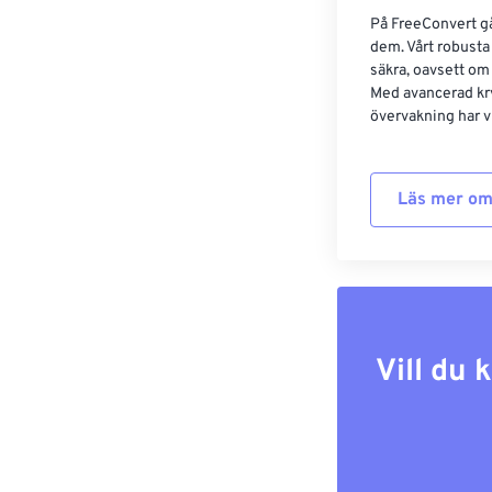
På FreeConvert går
dem. Vårt robusta 
säkra, oavsett om
Med avancerad kr
övervakning har vi
Läs mer om
Vill du 