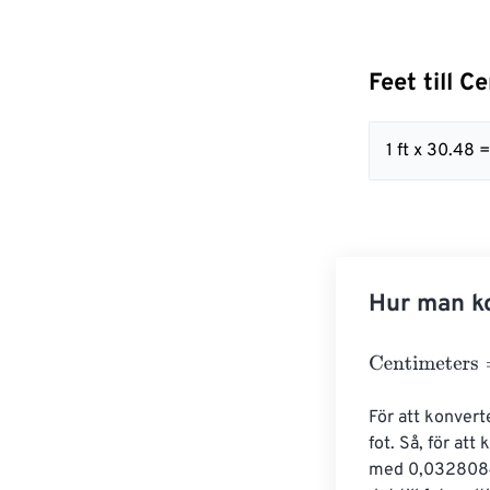
Feet till 
1 ft x 30.48
Hur man ko
Centimeters
=
F
För att konvert
fot. Så, för att
med 0,0328084. 