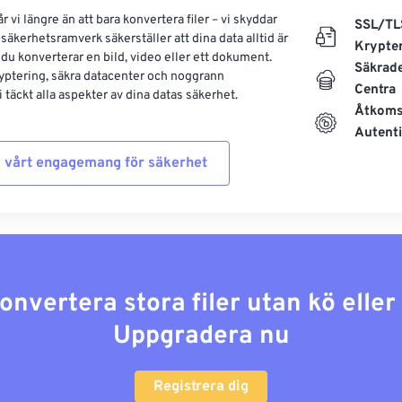
 vi längre än att bara konvertera filer – vi skyddar
SSL/TL
säkerhetsramverk säkerställer att dina data alltid är
Krypte
 du konverterar en bild, video eller ett dokument.
Säkrad
yptering, säkra datacenter och noggrann
Centra
 täckt alla aspekter av dina datas säkerhet.
Åtkoms
Autenti
 vårt engagemang för säkerhet
konvertera stora filer utan kö elle
Uppgradera nu
Registrera dig