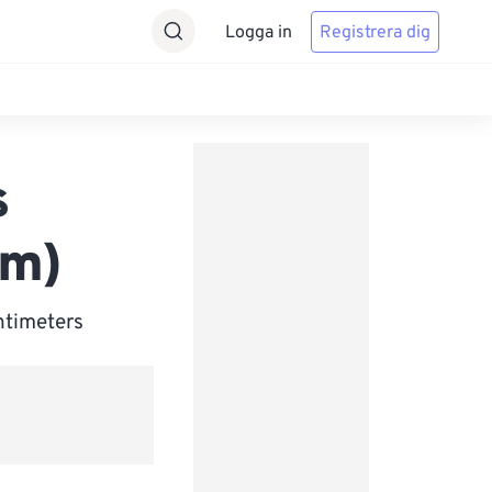
Logga in
Registrera dig
s
cm)
ntimeters