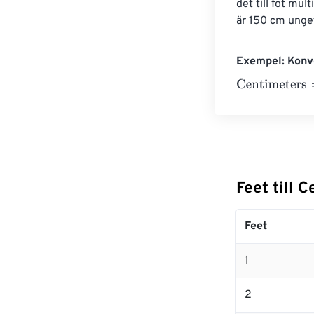
det till fot mu
är 150 cm ungef
Exempel: Konve
Centimeters
=
1
Feet till 
Feet
1
2