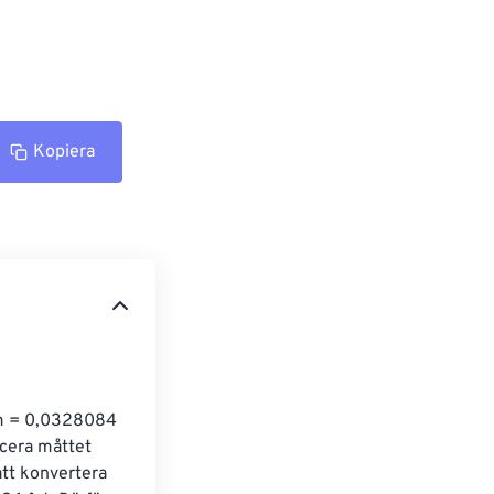
Kopiera
 cm = 0,0328084 
icera måttet 
tt konvertera 