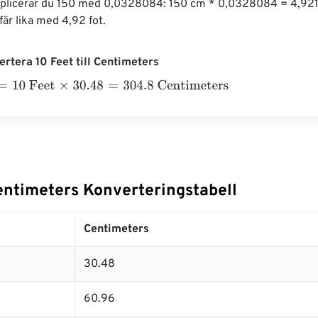
ltiplicerar du 150 med 0,0328084: 150 cm * 0,0328084 = 4,9212
är lika med 4,92 fot.
rtera 10 Feet till Centimeters
0 Feet
×
30.48
=
304.8
Centimeters
Centimeters Konverteringstabell
Centimeters
30.48
60.96