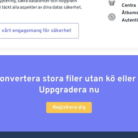
yptering, säkra datacenter och noggrann
Centra
 täckt alla aspekter av dina datas säkerhet.
Åtkoms
Autenti
 vårt engagemang för säkerhet
konvertera stora filer utan kö elle
Uppgradera nu
Registrera dig