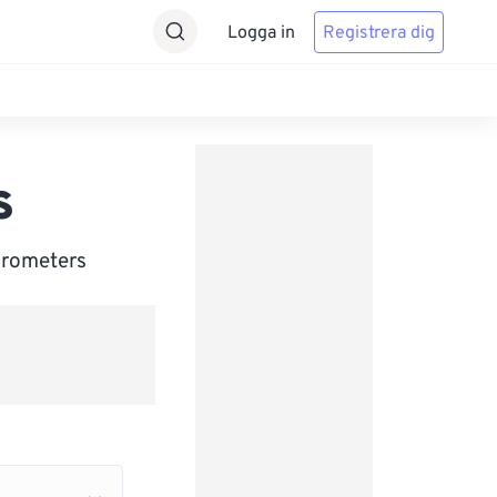
Logga in
Registrera dig
s
icrometers