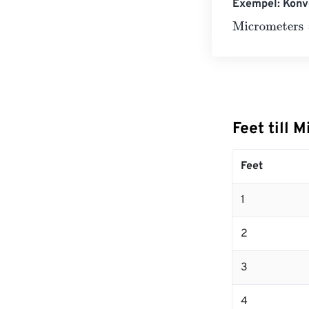
Exempel: Konve
Micrometers
=
1
Feet till 
Feet
1
2
3
4