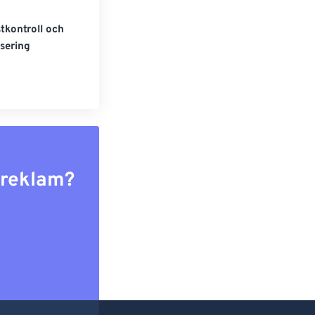
tkontroll och
sering
r reklam?