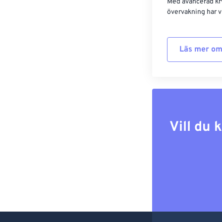
Med avancerad kr
övervakning har vi
Läs mer om
Vill du 