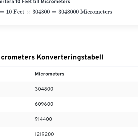
rtera 10 Feet till Micrometers
0 Feet
×
304800
=
3048000
Micrometers
Micrometers Konverteringstabell
Micrometers
304800
609600
914400
1219200