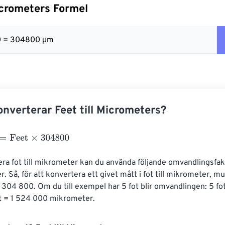
Micrometers Formel
00 = 304800 μm
nverterar Feet till Micrometers?
eet
×
304800
era fot till mikrometer kan du använda följande omvandlingsfakt
 Så, för att konvertera ett givet mått i fot till mikrometer, mul
 304 800. Om du till exempel har 5 fot blir omvandlingen: 5 fo
 = 1 524 000 mikrometer.