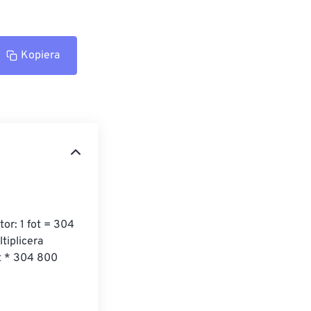
Kopiera
or: 1 fot = 304 
tiplicera 
t * 304 800 