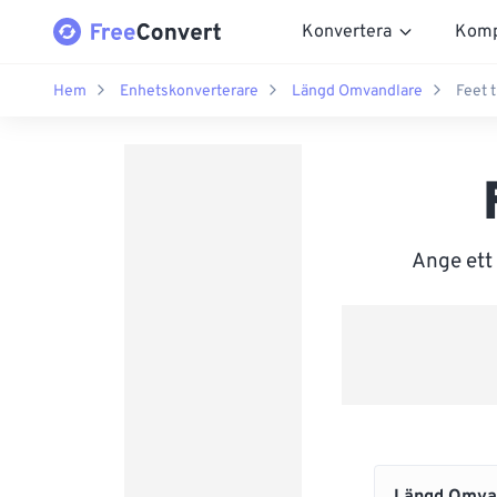
Konvertera
Komp
Hem
Enhetskonverterare
Längd Omvandlare
Feet 
Ange ett 