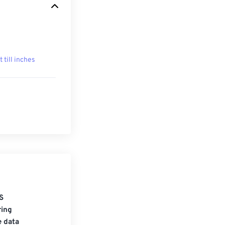
t till inches
S
ring
e data