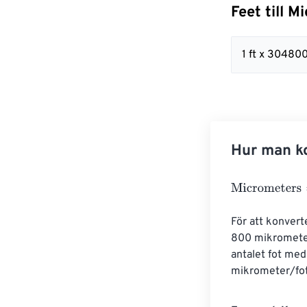
Feet till 
1 ft x 3048
Hur man ko
Micrometers
=
F
För att konvert
800 mikrometer.
antalet fot med
mikrometer/fot