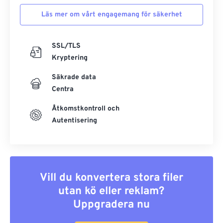
Läs mer om vårt engagemang för säkerhet
SSL/TLS
Kryptering
Säkrade data
Centra
Åtkomstkontroll och
Autentisering
Vill du konvertera stora filer
utan kö eller reklam?
Uppgradera nu