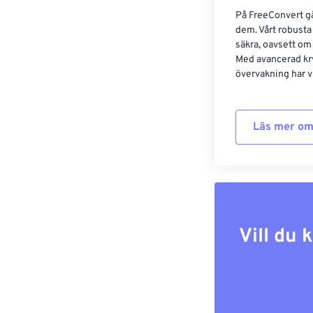
På FreeConvert går
dem. Vårt robusta 
säkra, oavsett om
Med avancerad kr
övervakning har vi
Läs mer om
Vill du 