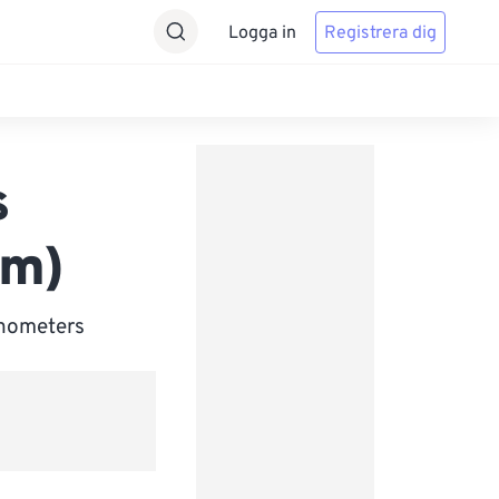
Logga in
Registrera dig
s
nm)
anometers