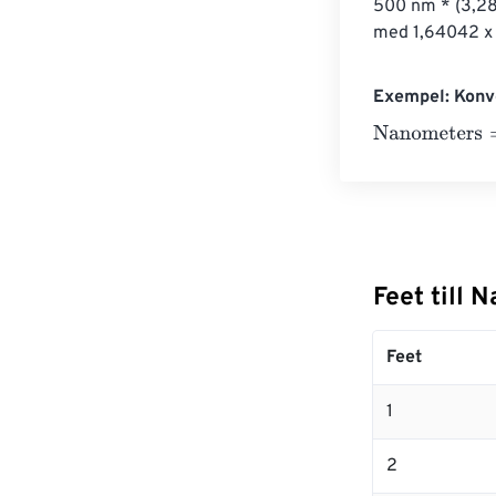
500 nm * (3,28
med 1,64042 x 
Exempel: Konve
Nanometers
=
1
Feet till 
Feet
1
2