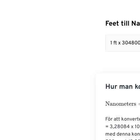
Feet till 
1 ft x 3048
Hur man ko
Nanometers
=
F
För att konvert
= 3,28084 x 10^
med denna konve