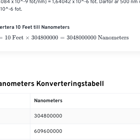
084 x 10^-9 fot/nm) = 1,64042 x 10^-6 fot. Därför är 500 nm u
10^-6 fot.
rtera 10 Feet till Nanometers
0 Feet
×
304800000
=
3048000000
Nanometers
Nanometers Konverteringstabell
Nanometers
304800000
609600000