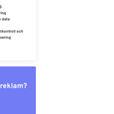
S
ring
e data
tkontroll och
sering
r reklam?