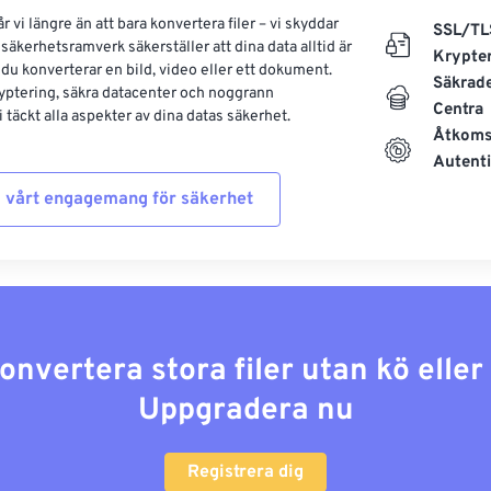
 vi längre än att bara konvertera filer – vi skyddar
SSL/TL
säkerhetsramverk säkerställer att dina data alltid är
Krypte
 du konverterar en bild, video eller ett dokument.
Säkrad
yptering, säkra datacenter och noggrann
Centra
 täckt alla aspekter av dina datas säkerhet.
Åtkoms
Autenti
 vårt engagemang för säkerhet
konvertera stora filer utan kö elle
Uppgradera nu
Registrera dig