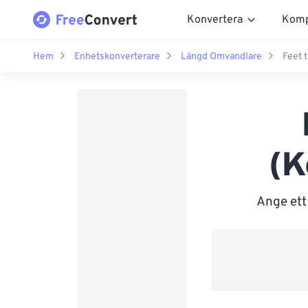
Konvertera
Komp
Hem
Enhetskonverterare
Längd Omvandlare
Feet t
(K
Ange ett