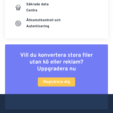
Säkrade data
Centra
Åtkomstkontroll och
Autentisering
Vill du konvertera stora filer
utan kö eller reklam?
Uppgradera nu
Registrera dig