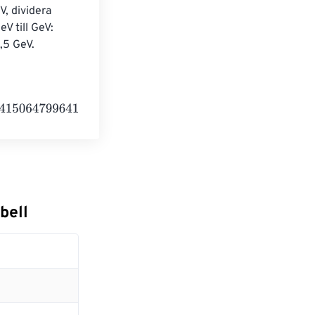
, dividera 
V till GeV: 
,5 GeV.
641840000
Electronvolts
bell