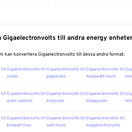
 Gigaelectronvolts till andra energy enhete
 kan konvertera Gigaelectronvolts till dessa andra format:
till
Gigaelectronvolts till
Gigaelectronvolts till
Gigaelectronvolts till
Gig
joules
gigajoules
megawatt-hours
kil
till
Gigaelectronvolts till
Gigaelectronvolts till
Gigaelectronvolts till
Gig
gram-calories
kilojoules
megajoules
kil
till
Gigaelectronvolts till
Gigaelectronvolts till
Gigaelectronvolts till
kilowatt-hour
watt-hours
megaelectronvolts