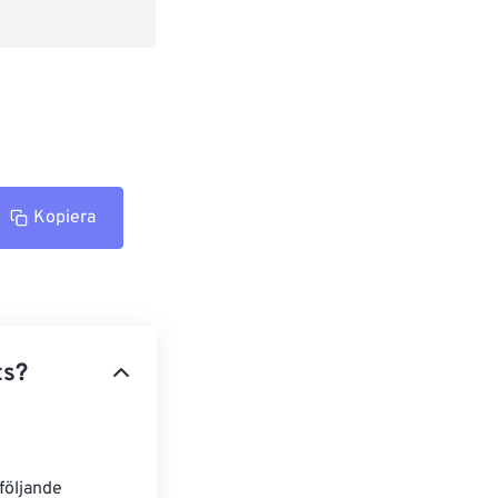
Kopiera
ts?
följande 