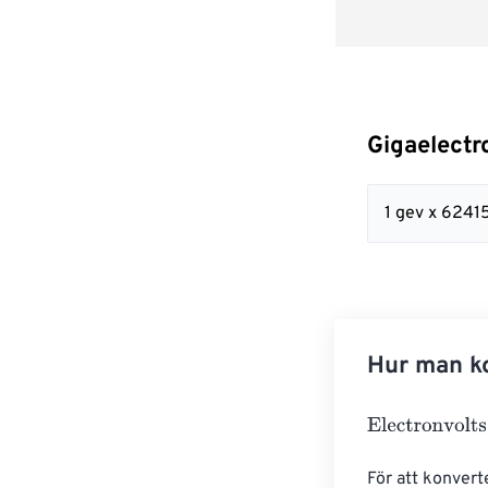
Gigaelectro
1 gev x 624
Hur man ko
Electronvolts
=
För att konvert