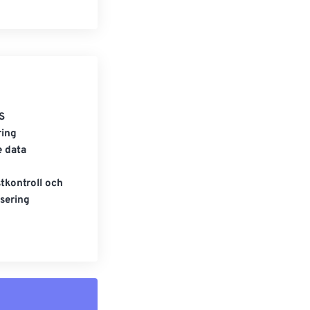
S
ring
e data
tkontroll och
sering