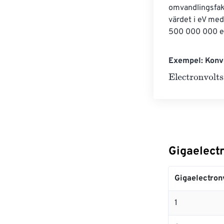
omvandlingsfakt
värdet i eV med
500 000 000 eV
Exempel: Konve
Electronvolts
=
Gigaelectr
Gigaelectron
1