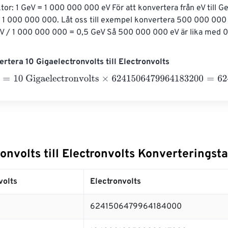
or: 1 GeV = 1 000 000 000 eV För att konvertera från eV till GeV
 1 000 000 000. Låt oss till exempel konvertera 500 000 000 e
 / 1 000 000 000 = 0,5 GeV Så 500 000 000 eV är lika med 0
rtera 10 Gigaelectronvolts till Electronvolts
10 Gigaelectronvolts
×
6241506479964183200
=
62415064799
onvolts till Electronvolts Konverteringsta
volts
Electronvolts
6241506479964184000