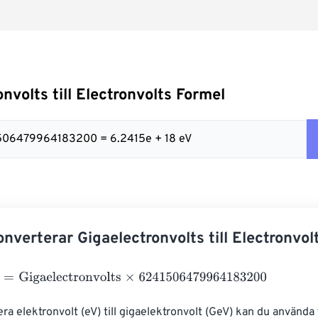
nvolts till Electronvolts Formel
1506479964183200 = 6.2415e + 18 eV
nverterar Gigaelectronvolts till Electronvol
Gigaelectronvolts
×
6241506479964183200
era elektronvolt (eV) till gigaelektronvolt (GeV) kan du använda 