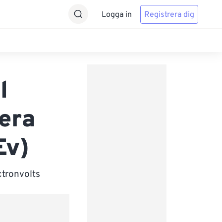
Logga in
Registrera dig
l
tera
Ev)
ctronvolts