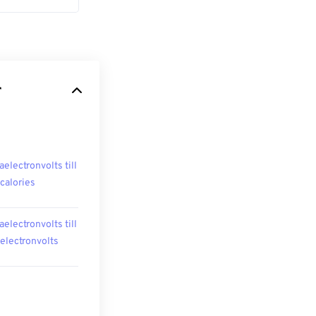
r
aelectronvolts till
ocalories
aelectronvolts till
oelectronvolts