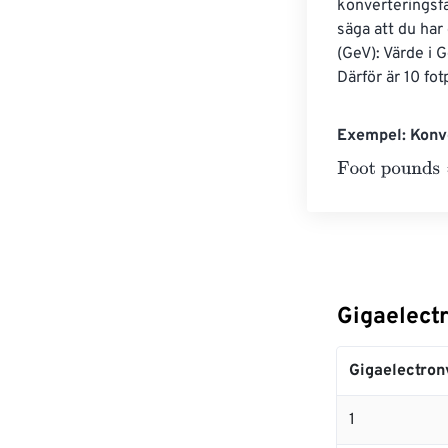
konverteringsfa
säga att du har 
(GeV): Värde i 
Därför är 10 fo
Exempel: Konve
Foot pounds
=
1
Gigaelectr
Gigaelectron
1