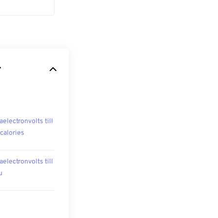
r
aelectronvolts till
ocalories
aelectronvolts till
u