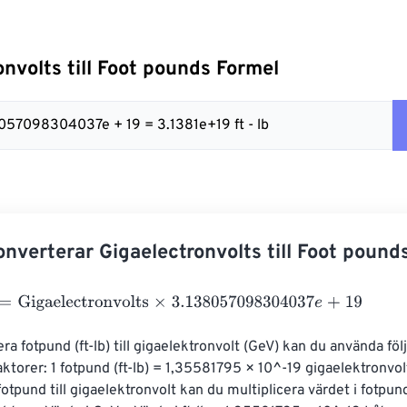
onvolts till Foot pounds Formel
8057098304037e + 19 = 3.1381e+19 ft - lb
nverterar Gigaelectronvolts till Foot pound
igaelectronvolts
×
3.138057098304037
e
+
19
ra fotpund (ft-lb) till gigaelektronvolt (GeV) kan du använda föl
ktorer: 1 fotpund (ft-lb) = 1,35581795 × 10^-19 gigaelektronvolt
fotpund till gigaelektronvolt kan du multiplicera värdet i fotpu