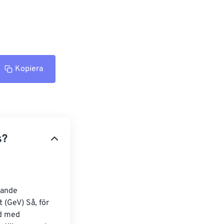
Kopiera
s?
jande 
 (GeV) Så, för 
nd med 