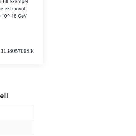
 till exempel 
aelektronvolt 
× 10^-18 GeV 
30403600000
Foot pounds
ell