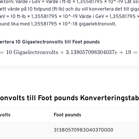
ktorn: Värde i GeV = Värde i ft-lb × 1,35581795 × 10^-19 Låt oss
ett värde på 10 fotpund (ft-lb) och du vill konvertera det till gig
GeV = 10 ft-lb × 1,35581795 × 10^-19 Värde i GeV = 1,35581795 
tpund lika med 1,35581795 × 10^-18 gigaelektronvolt.
rtera 10 Gigaelectronvolts till Foot pounds
0 Gigaelectronvolts
×
3.138057098304037
e
+
19
=
3138057098
onvolts till Foot pounds Konverteringstab
volts
Foot pounds
31380570983040370000