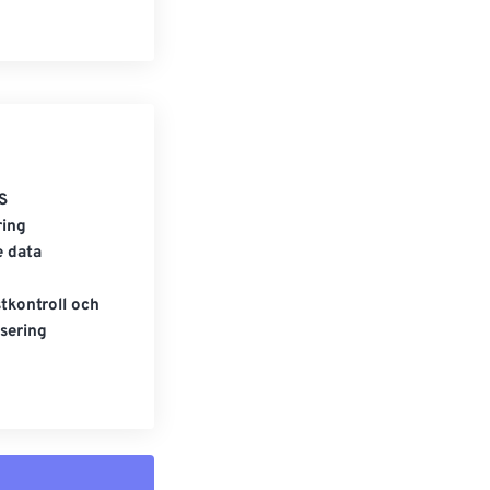
S
ring
e data
tkontroll och
sering