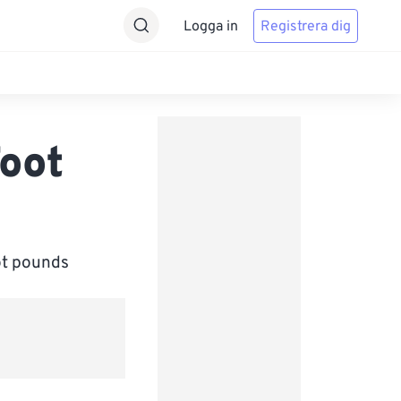
Logga in
Registrera dig
Foot
oot pounds