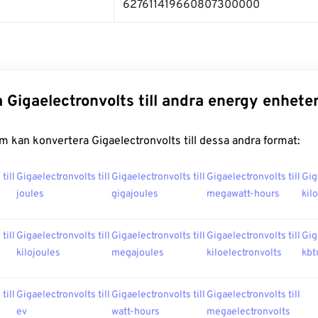
627611419660807300000
 Gigaelectronvolts till andra energy enhete
 kan konvertera Gigaelectronvolts till dessa andra format:
till
Gigaelectronvolts till
Gigaelectronvolts till
Gigaelectronvolts till
Gig
joules
gigajoules
megawatt-hours
kil
till
Gigaelectronvolts till
Gigaelectronvolts till
Gigaelectronvolts till
Gig
kilojoules
megajoules
kiloelectronvolts
kbt
till
Gigaelectronvolts till
Gigaelectronvolts till
Gigaelectronvolts till
ev
watt-hours
megaelectronvolts