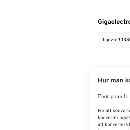
Gigaelectr
1 gev x 3.13
Hur man ko
Foot pounds
=
G
För att konverte
konverteringsfa
att konvertera 