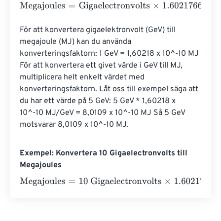
Megajoules
=
Gigaelectronvolts
×
1.602176634
e
-
25
För att konvertera gigaelektronvolt (GeV) till 
megajoule (MJ) kan du använda 
konverteringsfaktorn: 1 GeV = 1,60218 x 10^-10 MJ 
För att konvertera ett givet värde i GeV till MJ, 
multiplicera helt enkelt värdet med 
konverteringsfaktorn. Låt oss till exempel säga att 
du har ett värde på 5 GeV: 5 GeV * 1,60218 x 
10^-10 MJ/GeV = 8,0109 x 10^-10 MJ Så 5 GeV 
motsvarar 8,0109 x 10^-10 MJ.
Exempel: Konvertera 10 Gigaelectronvolts till
Megajoules
Megajoules
=
10 Gigaelectronvolts
×
1.602176634
e
-
25
=
0