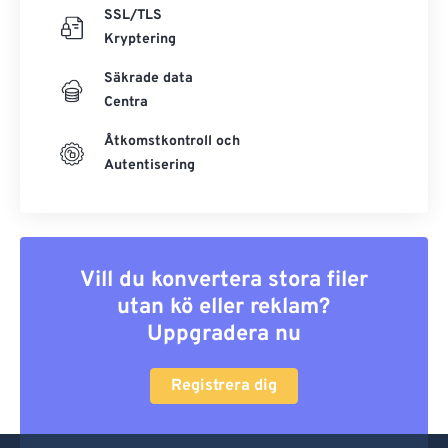
SSL/TLS
Kryptering
Säkrade data
Centra
Åtkomstkontroll och
Autentisering
Vill du konvertera stora filer
utan kö eller reklam?
Uppgradera nu
Registrera dig