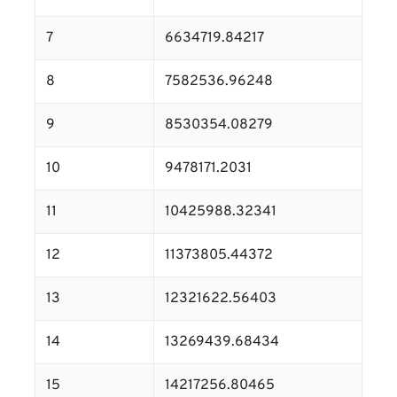
7
6634719.84217
8
7582536.96248
9
8530354.08279
10
9478171.2031
11
10425988.32341
12
11373805.44372
13
12321622.56403
14
13269439.68434
15
14217256.80465