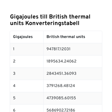
Gigajoules till British thermal
units Konverteringstabell
Gigajoules
British thermal units
1
947817.12031
2
1895634.24062
3
2843451.36093
4
3791268.48124
5
4739085.60155
6
5686902.72186