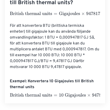
till British thermal units?
British thermal units
=
Gigajoules
×
947817.12031
För att konvertera BTU (brittiska termiska 
enheter) till gigajoule kan du använda följande 
omvandlingsfaktor: 1 BTU = 0,000947817 GJ Så, 
för att konvertera BTU till gigajoule kan du 
multiplicera antalet BTU med 0,000947817. Om du 
till exempel har 10 000 BTU: 10 000 BTU * 
0,000947817 GJ/BTU = 9,47817 GJ Därför 
motsvarar 10 000 BTU 9,47817 gigajoule.
Exempel: Konvertera 10 Gigajoules till British
thermal units
British thermal units
=
10 Gigajoules
×
947817.12031
=
9478