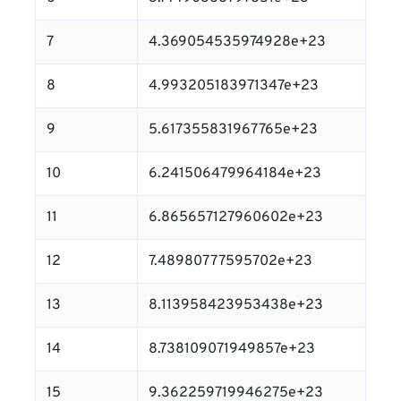
7
4.369054535974928e+23
8
4.993205183971347e+23
9
5.617355831967765e+23
10
6.241506479964184e+23
11
6.865657127960602e+23
12
7.48980777595702e+23
13
8.113958423953438e+23
14
8.738109071949857e+23
15
9.362259719946275e+23