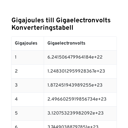
Gigajoules till Gigaelectronvolts
Konverteringstabell
Gigajoules
Gigaelectronvolts
1
6.241506479964184e+22
2
1.2483012959928367e+23
3
1.872451943989255e+23
4
2.4966025919856734e+23
5
3.120753239982092e+23
6
3.74490388797851e+23