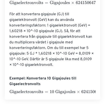
Gigaelectronvolts
=
Gigajoules
×
6241506479964183200
För att konvertera gigajoule (GJ) till 
gigaelektronvolt (GeV) kan du använda 
konverteringsfaktorn: 1 gigaelektronvolt (GeV) = 
1,60218 × 10^-10 gigajoule (GJ). Så, för att 
konvertera från gigajoule till gigaelektronvolt kan 
du multiplicera värdet i gigajoule med 
konverteringsfaktorn. Om du till exempel har 5 
gigajoule: 5 GJ * 1,60218 × 10^-10 GeV = 8,0109 × 
10^-10 GeV. Därför är 5 gigajoule lika med 8,0109 
× 10^-10 gigaelektronvolt.
Exempel: Konvertera 10 Gigajoules till
Gigaelectronvolts
Gigaelectronvolts
=
10 Gigajoules
×
62415064799641832