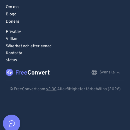
Om oss
Blogg
Donera
Privatliv
Villkor
Säkerhet och efterlevnad
Kontakta
status
Svenska
English
Deutsch
© FreeConvert.com
v2.30
Alla rättigheter förbehållna (2026)
Español
Français
Português