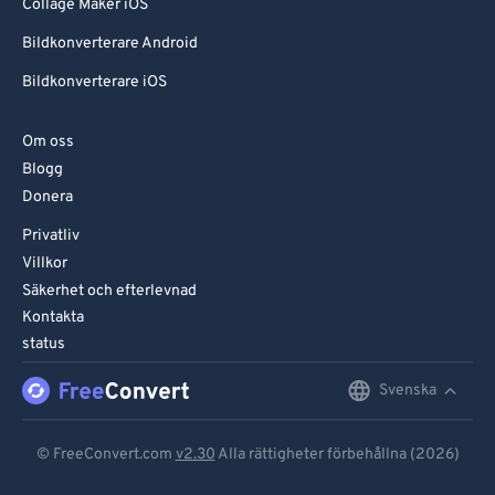
Collage Maker iOS
Bildkonverterare Android
Bildkonverterare iOS
Om oss
Blogg
Donera
Privatliv
Villkor
Säkerhet och efterlevnad
Kontakta
status
Svenska
English
Deutsch
© FreeConvert.com
v2.30
Alla rättigheter förbehållna (2026)
Español