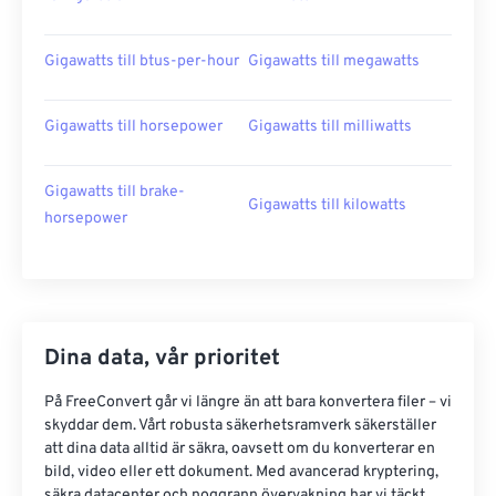
Gigawatts till btus-per-hour
Gigawatts till megawatts
Gigawatts till horsepower
Gigawatts till milliwatts
Gigawatts till brake-
Gigawatts till kilowatts
horsepower
Dina data, vår prioritet
På FreeConvert går vi längre än att bara konvertera filer – vi
skyddar dem. Vårt robusta säkerhetsramverk säkerställer
att dina data alltid är säkra, oavsett om du konverterar en
bild, video eller ett dokument. Med avancerad kryptering,
säkra datacenter och noggrann övervakning har vi täckt