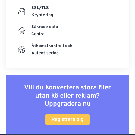
SSL/TLS
Kryptering
Säkrade data
Centra
Åtkomstkontroll och
Autentisering
Vill du konvertera stora filer
utan kö eller reklam?
Uppgradera nu
Registrera dig