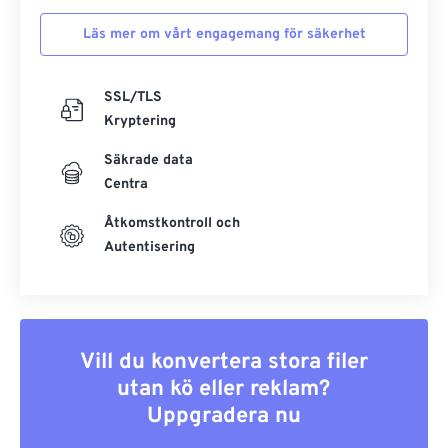
Läs mer om vårt engagemang för säkerhet
SSL/TLS
Kryptering
Säkrade data
Centra
Åtkomstkontroll och
Autentisering
Vill du konvertera stora filer
utan kö eller reklam?
Uppgradera nu