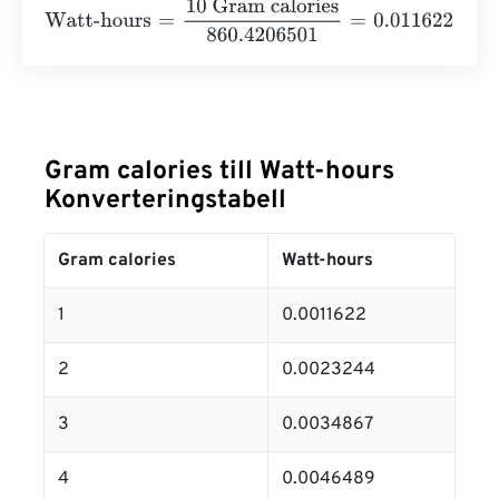
Watt-hours
=
10 Gram calories
860.4206501
=
0.0116222
W
Gram calories till Watt-hours
Konverteringstabell
Gram calories
Watt-hours
1
0.0011622
2
0.0023244
3
0.0034867
4
0.0046489