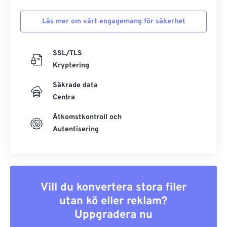
Läs mer om vårt engagemang för säkerhet
SSL/TLS
Kryptering
Säkrade data
Centra
Åtkomstkontroll och
Autentisering
Vill du konvertera stora filer
utan kö eller reklam?
Uppgradera nu