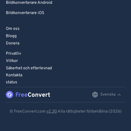
Bildkonverterare Android
Bildkonverterare iOS
Om oss
Blogg
Donera
Privatliv
Villkor
Säkerhet och efterlevnad
Kontakta
status
Svenska
English
Deutsch
© FreeConvert.com
v2.30
Alla rättigheter förbehållna (2026)
Español