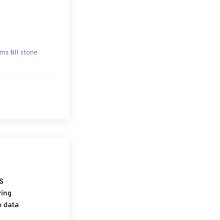
ms till stone
S
ring
e data