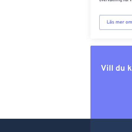
övervakning har vi
Läs mer om
Vill du 