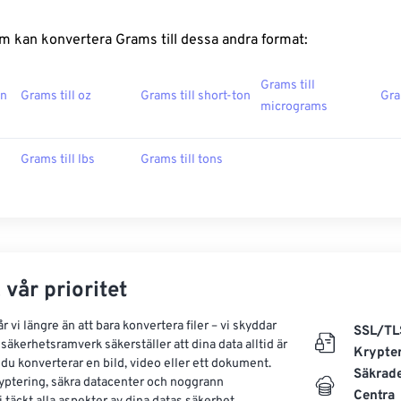
m kan konvertera Grams till dessa andra format:
Grams till
on
Grams till oz
Grams till short-ton
Gra
micrograms
Grams till lbs
Grams till tons
 vår prioritet
 vi längre än att bara konvertera filer – vi skyddar
SSL/TL
säkerhetsramverk säkerställer att dina data alltid är
Krypte
 du konverterar en bild, video eller ett dokument.
Säkrad
yptering, säkra datacenter och noggrann
Centra