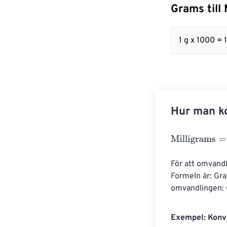
Grams till
1 g x 1000 =
Hur man ko
Milligrams
=
Gr
För att omvandl
Formeln är: Gra
omvandlingen: 
Exempel: Konve