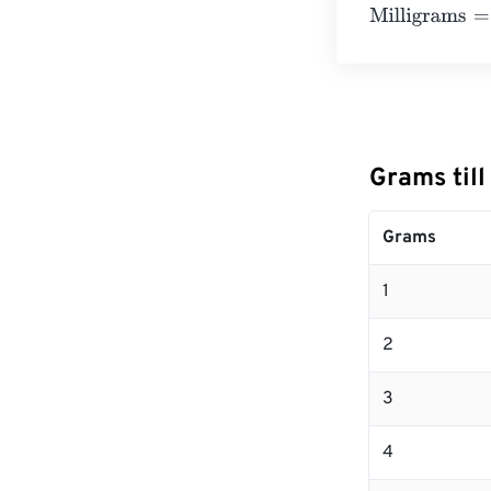
Milligrams
=
10 
Grams till
Grams
1
2
3
4