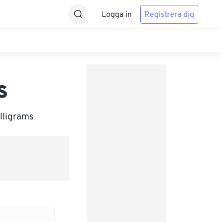
Logga in
Registrera dig
s
illigrams