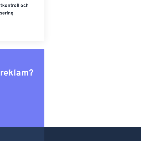
tkontroll och
sering
r reklam?