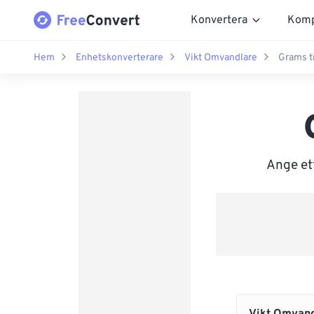
Konvertera
Komp
Hem
Enhetskonverterare
Vikt Omvandlare
Grams ti
Ange ett