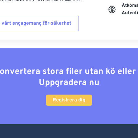
 täckt alla aspekter av dina datas säkerhet.
Åtkoms
Autenti
 vårt engagemang för säkerhet
konvertera stora filer utan kö elle
Uppgradera nu
Registrera dig