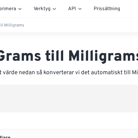
rimera
Verktyg
API
Prissättning
ll Milligrams
Grams till Milligram
 värde nedan så konverterar vi det automatiskt till M