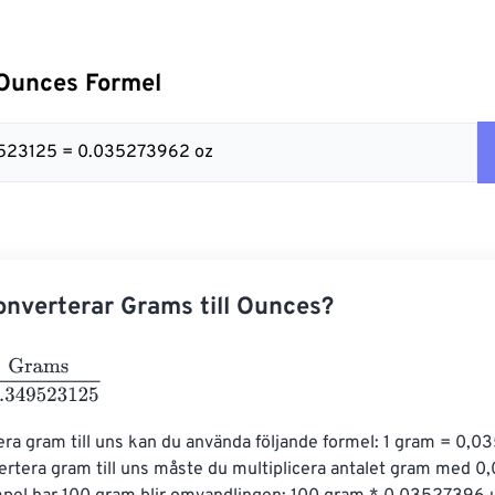
 Ounces Formel
9523125 = 0.035273962 oz
nverterar Grams till Ounces?
s
28.349523125
era gram till uns kan du använda följande formel: 1 gram = 0,
vertera gram till uns måste du multiplicera antalet gram med 