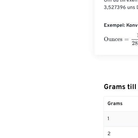
Om du till exe
3,527396 uns D
Exempel: Konve
Ounces
=
10 Gr
Grams til
Grams
1
2