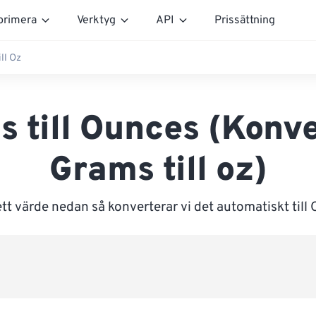
rimera
Verktyg
API
Prissättning
ll Oz
 till Ounces (Konv
Grams till oz)
tt värde nedan så konverterar vi det automatiskt till