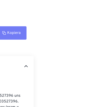
Kopiera
03527396 uns 
0,03527396. 