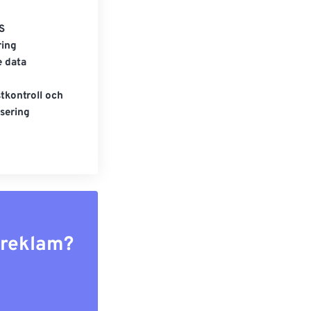
S
ring
e data
tkontroll och
sering
r reklam?