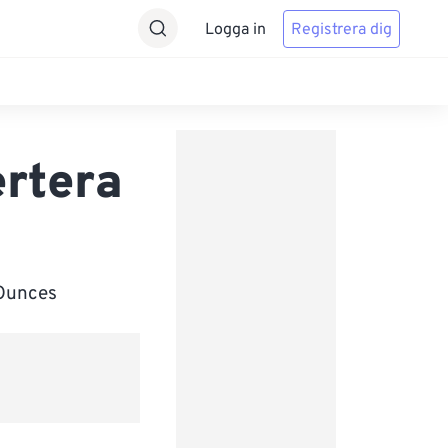
Logga in
Registrera dig
ertera
 Ounces