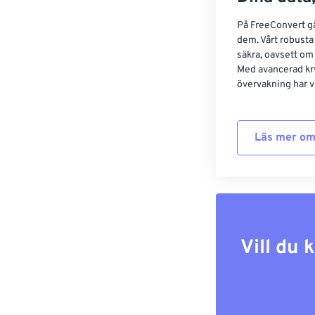
På FreeConvert går
dem. Vårt robusta 
säkra, oavsett om
Med avancerad kr
övervakning har vi
Läs mer om
Vill du 