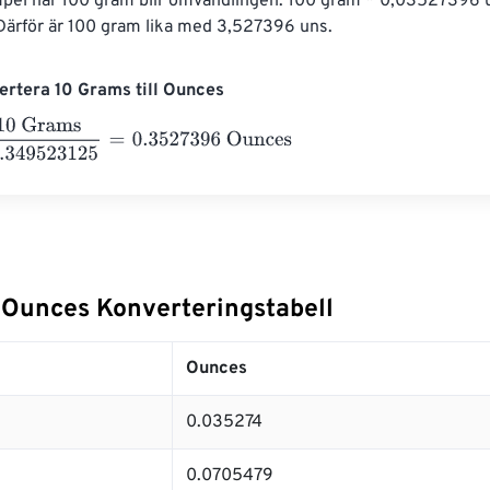
mpel har 100 gram blir omvandlingen: 100 gram * 0,03527396 
ärför är 100 gram lika med 3,527396 uns.
rtera 10 Grams till Ounces
ams
28.349523125
=
0.3527396
Ounces
l Ounces Konverteringstabell
Ounces
0.035274
0.0705479