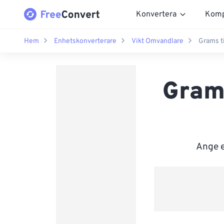
Konvertera
Komp
Hem
Enhetskonverterare
Vikt Omvandlare
Grams ti
Grams
Ange e