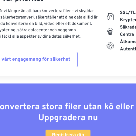
 vi längre än att bara konvertera filer – vi skyddar
SSL/TL
säkerhetsramverk säkerställer att dina data alltid är
Krypte
 du konverterar en bild, video eller ett dokument.
Säkrad
yptering, säkra datacenter och noggrann
Centra
 täckt alla aspekter av dina datas säkerhet.
Åtkoms
Autenti
 vårt engagemang för säkerhet
konvertera stora filer utan kö elle
Uppgradera nu
Registrera dig