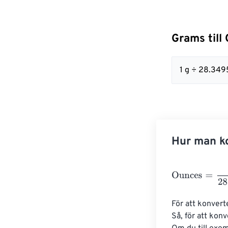
Grams till
1 g ÷ 28.34
Hur man ko
Ounces
=
Gram
För att konvert
Så, för att kon