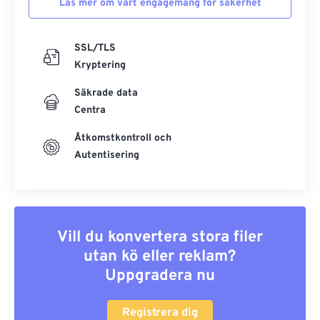
Läs mer om vårt engagemang för säkerhet
SSL/TLS
Kryptering
Säkrade data
Centra
Åtkomstkontroll och
Autentisering
Vill du konvertera stora filer
utan kö eller reklam?
Uppgradera nu
Registrera dig