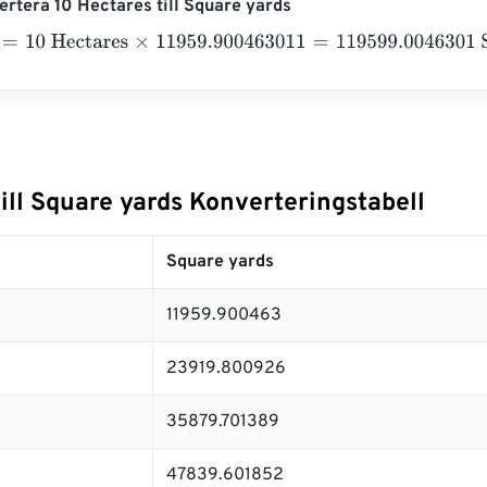
rtera 10 Hectares till Square yards
10 Hectares
×
11959.900463011
=
119599.0046301
Square yards
ill Square yards Konverteringstabell
Square yards
11959.900463
23919.800926
35879.701389
47839.601852