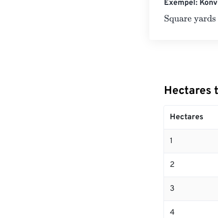
Exempel: Konve
Square yards
=
Hectares t
Hectares
1
2
3
4