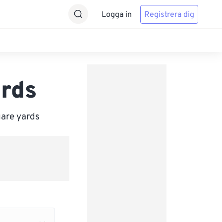
Logga in
Registrera dig
ards
uare yards