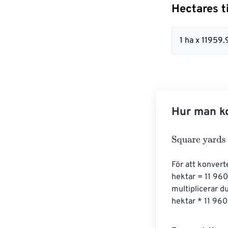
Hectares t
1 ha x 11959
Hur man ko
Square yards
=
För att konvert
hektar = 11 960 
multiplicerar d
hektar * 11 96