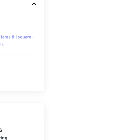
tares till square-
es
S
ring