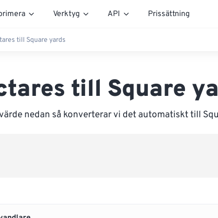
rimera
Verktyg
API
Prissättning
ares till Square yards
tares till Square y
värde nedan så konverterar vi det automatiskt till Sq