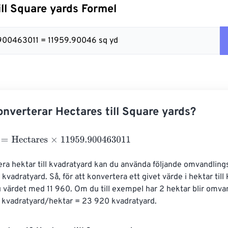
ill Square yards Formel
.900463011 = 11959.90046 sq yd
nverterar Hectares till Square yards?
Hectares
×
11959.900463011
era hektar till kvadratyard kan du använda följande omvandlings
kvadratyard. Så, för att konvertera ett givet värde i hektar till
u värdet med 11 960. Om du till exempel har 2 hektar blir omva
0 kvadratyard/hektar = 23 920 kvadratyard.