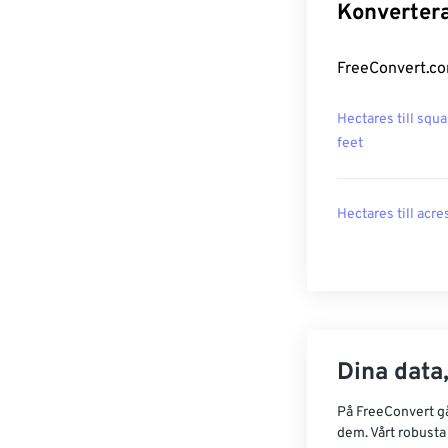
Konvertera
FreeConvert.com
Hectares till squa
feet
Hectares till acre
Dina data,
På FreeConvert går
dem. Vårt robusta 