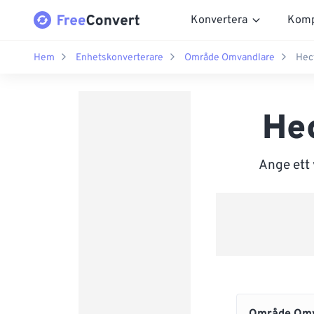
Konvertera
Komp
Hem
Enhetskonverterare
Område Omvandlare
Hect
Hec
Ange ett 