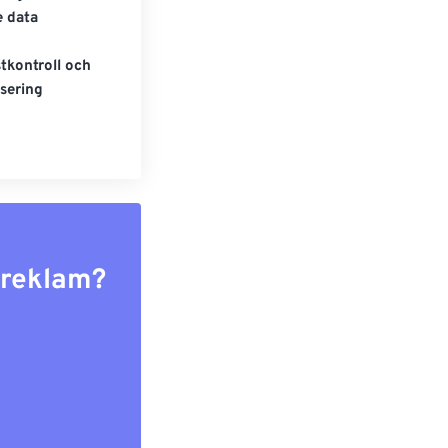
e data
tkontroll och
sering
r reklam?