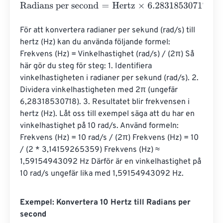
Radians per second
=
Hertz
×
6.2831853071796
För att konvertera radianer per sekund (rad/s) till 
hertz (Hz) kan du använda följande formel: 
Frekvens (Hz) = Vinkelhastighet (rad/s) / (2π) Så 
här gör du steg för steg: 1. Identifiera 
vinkelhastigheten i radianer per sekund (rad/s). 2. 
Dividera vinkelhastigheten med 2π (ungefär 
6,28318530718). 3. Resultatet blir frekvensen i 
hertz (Hz). Låt oss till exempel säga att du har en 
vinkelhastighet på 10 rad/s. Använd formeln: 
Frekvens (Hz) = 10 rad/s / (2π) Frekvens (Hz) = 10 
/ (2 * 3,14159265359) Frekvens (Hz) ≈ 
1,59154943092 Hz Därför är en vinkelhastighet på 
10 rad/s ungefär lika med 1,59154943092 Hz.
Exempel: Konvertera 10 Hertz till Radians per
second