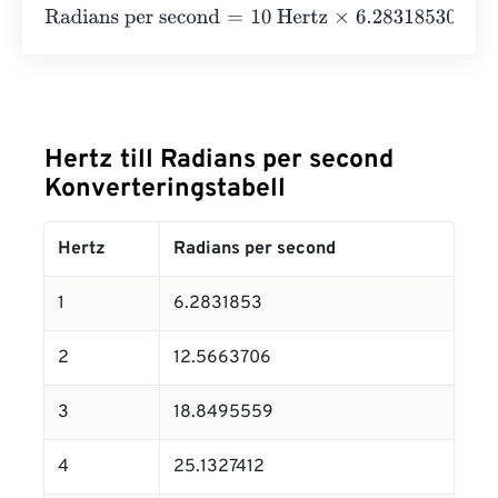
Radians per second
=
10 Hertz
×
6.2831853071796
=
62.83
Hertz till Radians per second
Konverteringstabell
Hertz
Radians per second
1
6.2831853
2
12.5663706
3
18.8495559
4
25.1327412