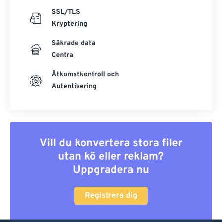
SSL/TLS
Kryptering
Säkrade data
Centra
Åtkomstkontroll och
Autentisering
Vill du konvertera stora filer
utan kö eller reklam?
Uppgradera nu
Registrera dig