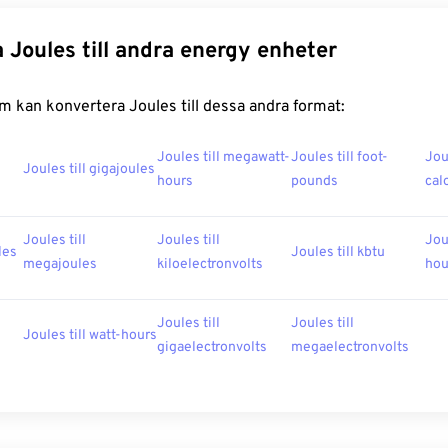
 Joules till andra energy enheter
 kan konvertera Joules till dessa andra format:
Joules till megawatt-
Joules till foot-
Jou
Joules till gigajoules
hours
pounds
cal
Joules till
Joules till
Jou
les
Joules till kbtu
megajoules
kiloelectronvolts
hou
Joules till
Joules till
Joules till watt-hours
gigaelectronvolts
megaelectronvolts