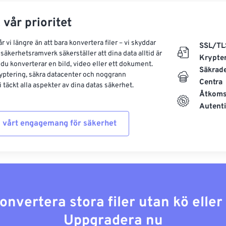
 vår prioritet
 vi längre än att bara konvertera filer – vi skyddar
SSL/TL
säkerhetsramverk säkerställer att dina data alltid är
Krypte
 du konverterar en bild, video eller ett dokument.
Säkrad
yptering, säkra datacenter och noggrann
Centra
 täckt alla aspekter av dina datas säkerhet.
Åtkoms
Autenti
 vårt engagemang för säkerhet
konvertera stora filer utan kö elle
Uppgradera nu