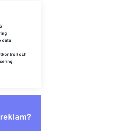
S
ring
e data
tkontroll och
sering
r reklam?