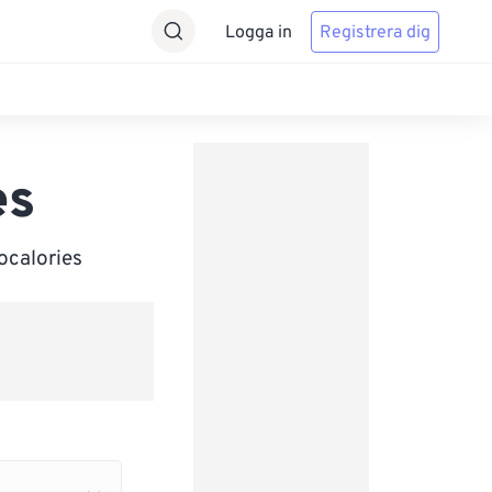
Logga in
Registrera dig
es
ocalories