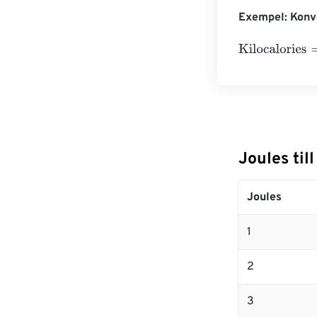
Exempel: Konve
Kilocalories
=
10
Joules til
Joules
1
2
3