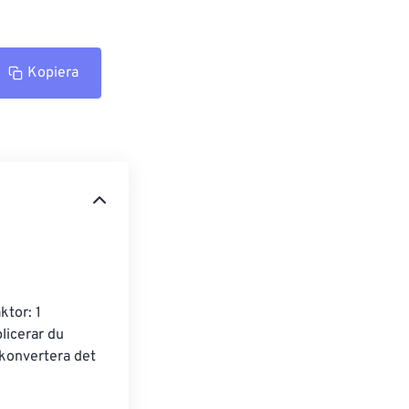
Kopiera
ktor: 1 
plicerar du 
 konvertera det 