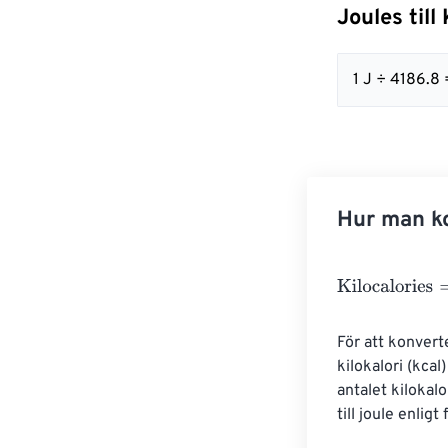
Joules till
1 J ÷ 4186.8
Hur man ko
Kilocalories
=
Jo
För att konverte
kilokalori (kcal)
antalet kilokal
till joule enlig