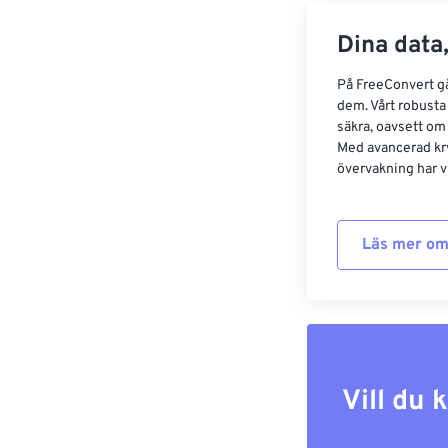
Dina data,
På FreeConvert går
dem. Vårt robusta 
säkra, oavsett om
Med avancerad kr
övervakning har vi
Läs mer om
Vill du 