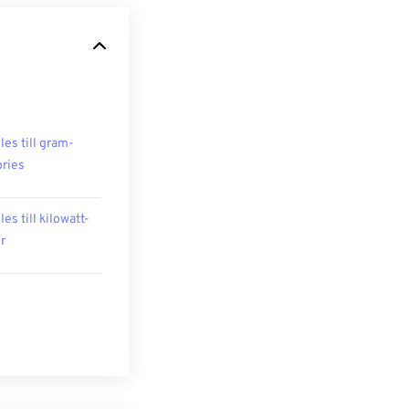
les till gram-
ories
les till kilowatt-
r