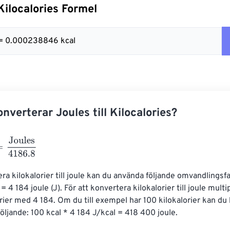
 Kilocalories Formel
 = 0.000238846 kcal
nverterar Joules till Kilocalories?
ules
4186.8
ra kilokalorier till joule kan du använda följande omvandlingsfa
 = 4 184 joule (J). För att konvertera kilokalorier till joule multi
orier med 4 184. Om du till exempel har 100 kilokalorier kan du
t följande: 100 kcal * 4 184 J/kcal = 418 400 joule.