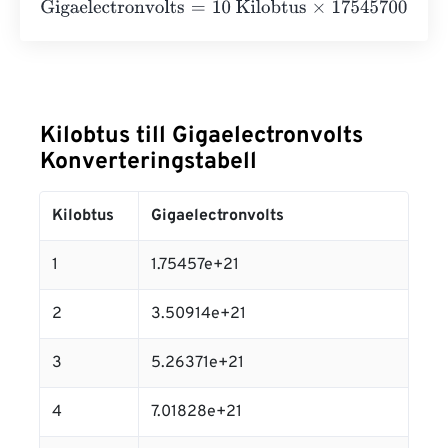
Gigaelectronvolts
=
10 Kilobtus
×
175457000000000000
Kilobtus till Gigaelectronvolts
Konverteringstabell
Kilobtus
Gigaelectronvolts
1
1.75457e+21
2
3.50914e+21
3
5.26371e+21
4
7.01828e+21