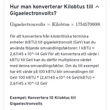
Hur man konverterar Kilobtus till
Gigaelectronvolts?
Gigaelectronvolts
=
Kilobtus
×
17545700000000000000
För att konvertera från kilobrittiska termiska 
enheter (kBTU) till gigaelektronvolt (GeV) kan du 
använda följande omvandlingsfaktorer: 1 kBTU = 
2,61145 x 10^-14 GeV För att konvertera ett värde i 
kBTU till GeV kan du därför multiplicera värdet 
med denna omvandlingsfaktor. Om du till exempel 
har ett värde på 100 kBTU blir omvandlingen till 
GeV: 100 kBTU * (2,61145 x 10^-14 GeV/kBTU) = 
2,61145 x 10^-12 GeV
Exempel: Konvertera 10 Kilobtus till
Gigaelectronvolts