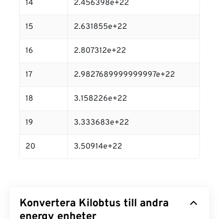
14
2.456398e+22
15
2.631855e+22
16
2.807312e+22
17
2.9827689999999997e+22
18
3.158226e+22
19
3.333683e+22
20
3.50914e+22
Konvertera Kilobtus till andra
energy enheter