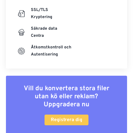
SSL/TLS
Kryptering
Säkrade data
Centra
Åtkomstkontroll och
Autentisering
Vill du konvertera stora filer
utan kö eller reklam?
Uppgradera nu
Registrera dig