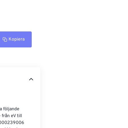
Kopiera
a följande 
rån eV till 
 0,000239006 