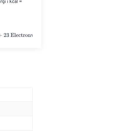
gi i kcal = 
olts