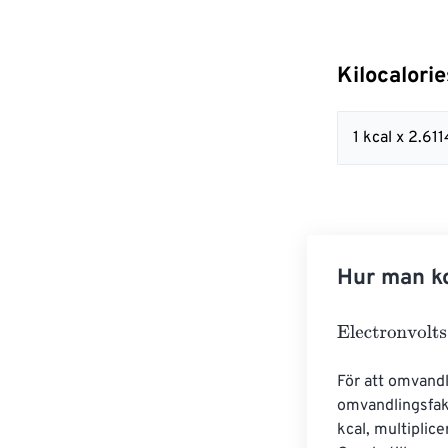
Kilocalorie
1 kcal x 2.6
Hur man ko
Electronvolts
=
För att omvandla
omvandlingsfakt
kcal, multiplic