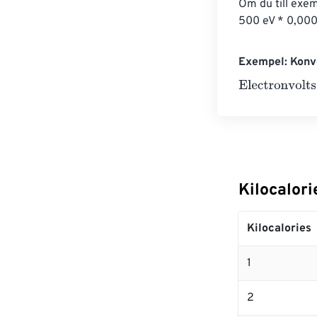
Om du till exemp
500 eV * 0,000
Exempel: Konve
Electronvolts
=
Kilocalori
Kilocalories
1
2