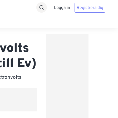
Logga in
Registrera dig
nvolts
ill Ev)
ctronvolts