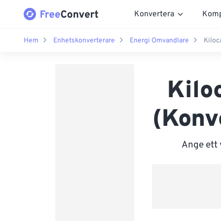
Konvertera
Komp
Hem
Enhetskonverterare
Energi Omvandlare
Kiloca
Kiloc
(Konve
Ange ett 