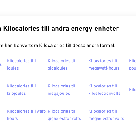
 Kilocalories till andra energy enheter
 kan konvertera Kilocalories till dessa andra format:
Kilocalories till
Kilocalories till
Kilocalories till
Kilo
tu
joules
gigajoules
megawatt-hours
po
Kilocalories till
Kilocalories till
Kilocalories till
Kilo
kilojoules
megajoules
kiloelectronvolts
Kilocalories till watt-
Kilocalories till
Kilocalories till
hours
gigaelectronvolts
megaelectronvolts