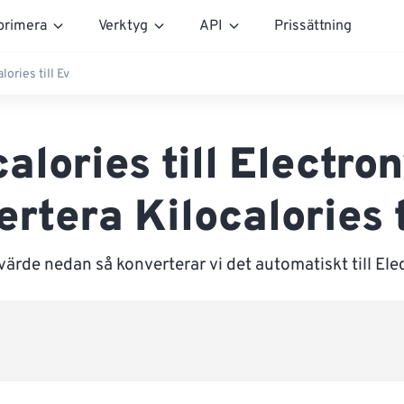
rimera
Verktyg
API
Prissättning
lories till Ev
alories till Electro
rtera Kilocalories t
värde nedan så konverterar vi det automatiskt till Ele