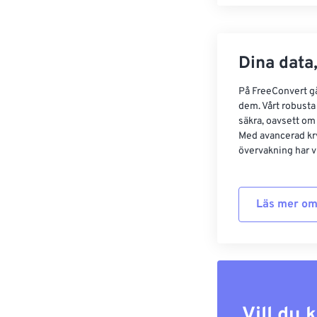
Dina data,
På FreeConvert går
dem. Vårt robusta 
säkra, oavsett om
Med avancerad kr
övervakning har vi
Läs mer om
Vill du 