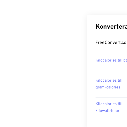
Konvertera
FreeConvert.com
Kilocalories till b
Kilocalories till
gram-calories
Kilocalories till
kilowatt-hour