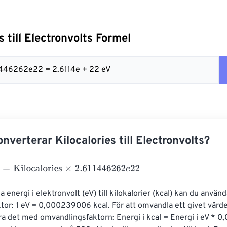
s till Electronvolts Formel
11446262e22 = 2.6114e + 22 eV
nverterar Kilocalories till Electronvolts?
Kilocalories
×
2.611446262
e
22
 energi i elektronvolt (eV) till kilokalorier (kcal) kan du använd
or: 1 eV = 0,000239006 kcal. För att omvandla ett givet värde f
era det med omvandlingsfaktorn: Energi i kcal = Energi i eV *