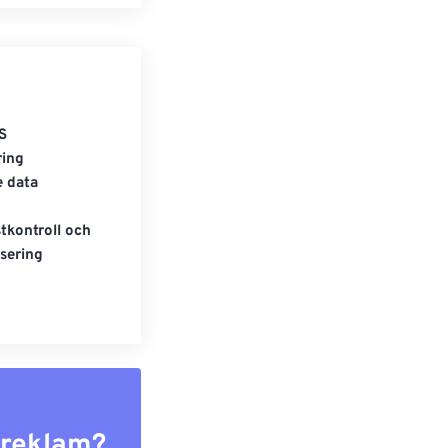
S
ring
e data
tkontroll och
sering
r reklam?