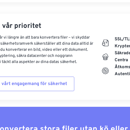
 vår prioritet
 vi längre än att bara konvertera filer – vi skyddar
SSL/TL
säkerhetsramverk säkerställer att dina data alltid är
Krypte
 du konverterar en bild, video eller ett dokument.
Säkrad
yptering, säkra datacenter och noggrann
Centra
 täckt alla aspekter av dina datas säkerhet.
Åtkoms
Autenti
 vårt engagemang för säkerhet
konvertera stora filer utan kö elle