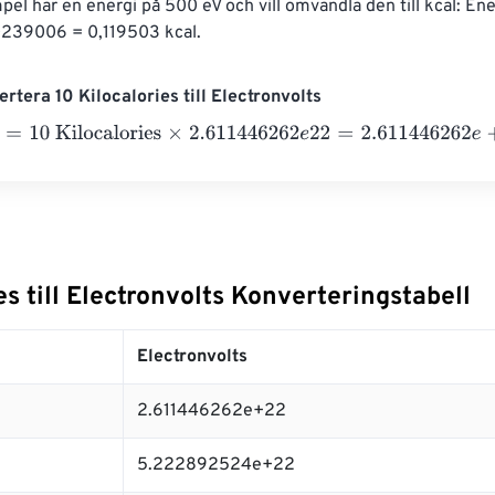
el har en energi på 500 eV och vill omvandla den till kcal: Ener
239006 = 0,119503 kcal.
rtera 10 Kilocalories till Electronvolts
10 Kilocalories
×
2.611446262
e
22
=
2.611446262
e
+
23
Electronv
es till Electronvolts Konverteringstabell
Electronvolts
2.611446262e+22
5.222892524e+22