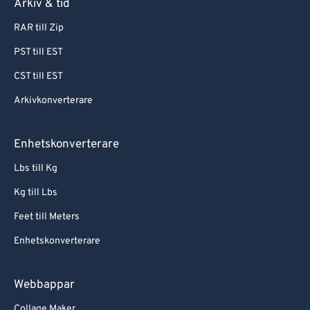
Arkiv & tid
RAR till Zip
PST till EST
CST till EST
Arkivkonverterare
Enhetskonverterare
Lbs till Kg
Kg till Lbs
Feet till Meters
Enhetskonverterare
Webbappar
Collage Maker