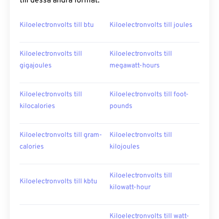
till dessa andra format:
Kiloelectronvolts till btu
Kiloelectronvolts till joules
Kiloelectronvolts till
Kiloelectronvolts till
gigajoules
megawatt-hours
Kiloelectronvolts till
Kiloelectronvolts till foot-
kilocalories
pounds
Kiloelectronvolts till gram-
Kiloelectronvolts till
calories
kilojoules
Kiloelectronvolts till
Kiloelectronvolts till kbtu
kilowatt-hour
Kiloelectronvolts till watt-