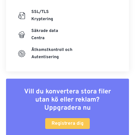
SSL/TLS
Kryptering
Säkrade data
Centra
Åtkomstkontroll och
Autentisering
Vill du konvertera stora filer
utan kö eller reklam?
Uppgradera nu
Registrera dig