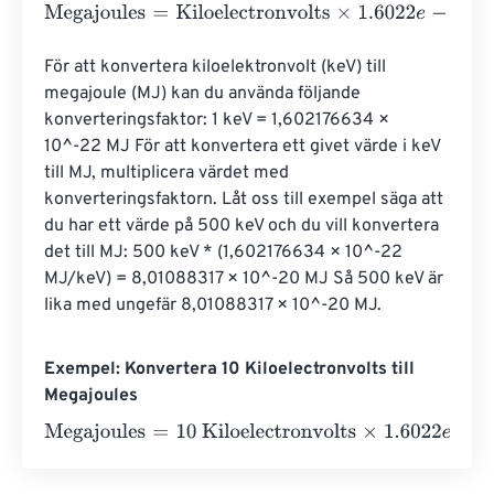
Megajoules
=
Kiloelectronvolts
×
1.6022
e
-
22
För att konvertera kiloelektronvolt (keV) till 
megajoule (MJ) kan du använda följande 
konverteringsfaktor: 1 keV = 1,602176634 × 
10^-22 MJ För att konvertera ett givet värde i keV 
till MJ, multiplicera värdet med 
konverteringsfaktorn. Låt oss till exempel säga att 
du har ett värde på 500 keV och du vill konvertera 
det till MJ: 500 keV * (1,602176634 × 10^-22 
MJ/keV) = 8,01088317 × 10^-20 MJ Så 500 keV är 
lika med ungefär 8,01088317 × 10^-20 MJ.
Exempel: Konvertera 10 Kiloelectronvolts till
Megajoules
Megajoules
=
10 Kiloelectronvolts
×
1.6022
e
-
22
=
0
Megajo