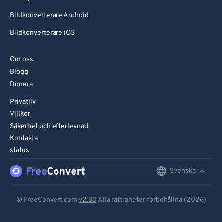
Bildkonverterare Android
Bildkonverterare iOS
Om oss
Blogg
Donera
Privatliv
Villkor
Säkerhet och efterlevnad
Kontakta
status
Svenska
English
Deutsch
© FreeConvert.com
v2.30
Alla rättigheter förbehållna (2026)
Español