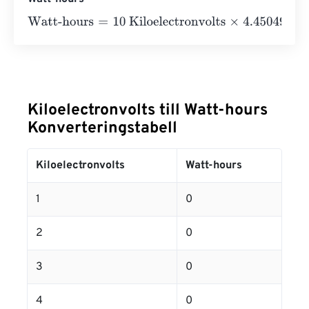
Watt-hours
=
10 Kiloelectronvolts
×
4.4504906499998
e
-
Kiloelectronvolts till Watt-hours
Konverteringstabell
Kiloelectronvolts
Watt-hours
1
0
2
0
3
0
4
0