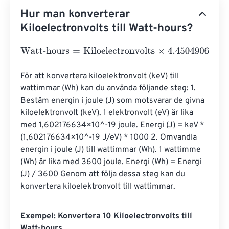
Hur man konverterar
Kiloelectronvolts till Watt-hours?
Watt-hours
=
Kiloelectronvolts
×
4.4504906499998
e
-
29
För att konvertera kiloelektronvolt (keV) till 
wattimmar (Wh) kan du använda följande steg: 1. 
Bestäm energin i joule (J) som motsvarar de givna 
kiloelektronvolt (keV). 1 elektronvolt (eV) är lika 
med 1,602176634×10^-19 joule. Energi (J) = keV * 
(1,602176634×10^-19 J/eV) * 1000 2. Omvandla 
energin i joule (J) till wattimmar (Wh). 1 wattimme 
(Wh) är lika med 3600 joule. Energi (Wh) = Energi 
(J) / 3600 Genom att följa dessa steg kan du 
konvertera kiloelektronvolt till wattimmar.
Exempel: Konvertera 10 Kiloelectronvolts till
Watt-hours