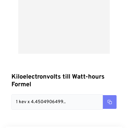
Kiloelectronvolts till Watt-hours
Formel
1 kev x 4.4504906499..