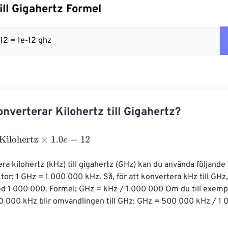
ill Gigahertz Formel
 12 = 1e-12 ghz
nverterar Kilohertz till Gigahertz?
hertz
×
1.0
e
-
12
era kilohertz (kHz) till gigahertz (GHz) kan du använda följande 
or: 1 GHz = 1 000 000 kHz. Så, för att konvertera kHz till GHz,
ed 1 000 000. Formel: GHz = kHz / 1 000 000 Om du till exempe
0 000 kHz blir omvandlingen till GHz: GHz = 500 000 kHz / 1 