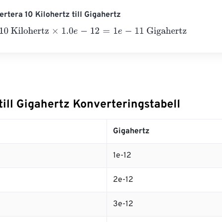
rtera 10 Kilohertz till Gigahertz
ilohertz
×
1.0
e
-
12
=
1
e
-
11
Gigahertz
till Gigahertz Konverteringstabell
Gigahertz
1e-12
2e-12
3e-12