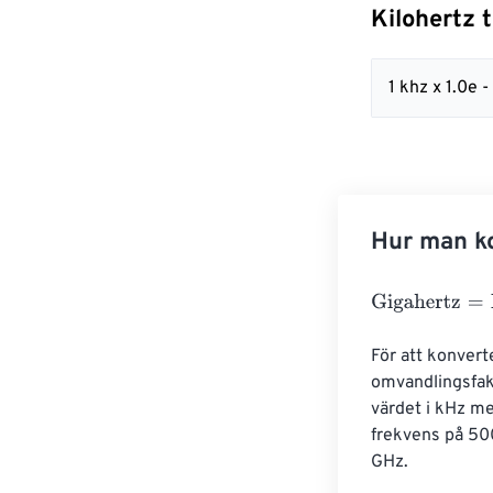
Kilohertz t
1 khz x 1.0e -
Hur man ko
Gigahertz
=
Kilo
För att konvert
omvandlingsfakt
värdet i kHz m
frekvens på 50
GHz.