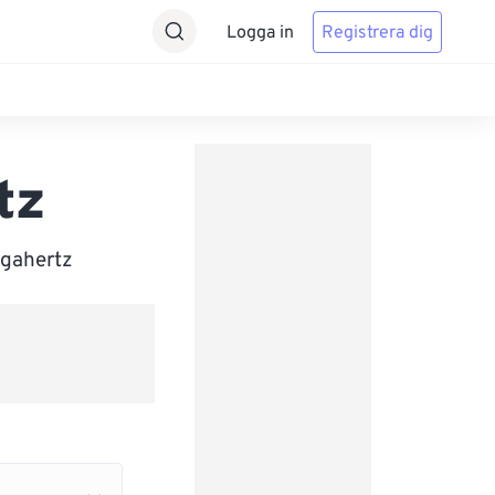
Logga in
Registrera dig
tz
igahertz