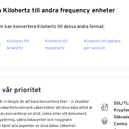
 Kilohertz till andra frequency enheter
 kan konvertera Kilohertz till dessa andra format:
Kilohertz till
Kilohertz till
Kilohertz till radians-
z
terahertz
megahertz
per-second
 vår prioritet
 vi längre än att bara konvertera filer – vi skyddar
SSL/TL
säkerhetsramverk säkerställer att dina data alltid är
Krypte
 du konverterar en bild, video eller ett dokument.
Säkrad
yptering, säkra datacenter och noggrann
Centra
 täckt alla aspekter av dina datas säkerhet.