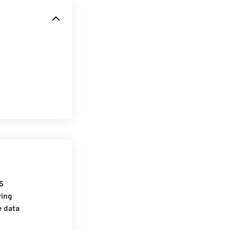
S
ring
e data