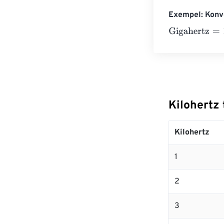
Exempel: Konve
Gigahertz
=
10 K
Kilohertz 
Kilohertz
1
2
3