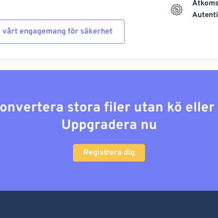
Åtkoms
Autenti
 vårt engagemang för säkerhet
konvertera stora filer utan kö elle
Uppgradera nu
Registrera dig