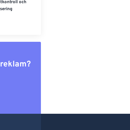
tkontroll och
sering
r reklam?