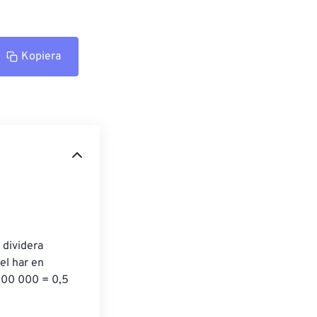
Kopiera
 dividera 
l har en 
000 000 = 0,5 