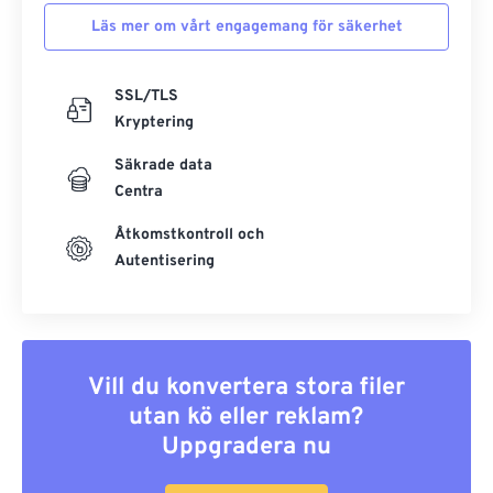
Läs mer om vårt engagemang för säkerhet
SSL/TLS
Kryptering
Säkrade data
Centra
Åtkomstkontroll och
Autentisering
Vill du konvertera stora filer
utan kö eller reklam?
Uppgradera nu