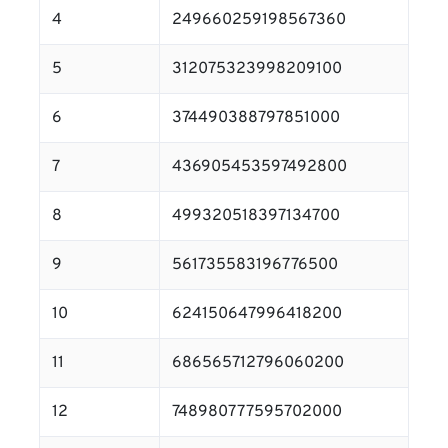
4
249660259198567360
5
312075323998209100
6
374490388797851000
7
436905453597492800
8
499320518397134700
9
561735583196776500
10
624150647996418200
11
686565712796060200
12
748980777595702000