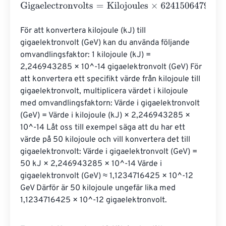
Gigaelectronvolts
=
Kilojoules
×
62415064799641832
För att konvertera kilojoule (kJ) till 
gigaelektronvolt (GeV) kan du använda följande 
omvandlingsfaktor: 1 kilojoule (kJ) = 
2,246943285 × 10^-14 gigaelektronvolt (GeV) För 
att konvertera ett specifikt värde från kilojoule till 
gigaelektronvolt, multiplicera värdet i kilojoule 
med omvandlingsfaktorn: Värde i gigaelektronvolt 
(GeV) = Värde i kilojoule (kJ) × 2,246943285 × 
10^-14 Låt oss till exempel säga att du har ett 
värde på 50 kilojoule och vill konvertera det till 
gigaelektronvolt: Värde i gigaelektronvolt (GeV) = 
50 kJ × 2,246943285 × 10^-14 Värde i 
gigaelektronvolt (GeV) ≈ 1,1234716425 × 10^-12 
GeV Därför är 50 kilojoule ungefär lika med 
1,1234716425 × 10^-12 gigaelektronvolt.