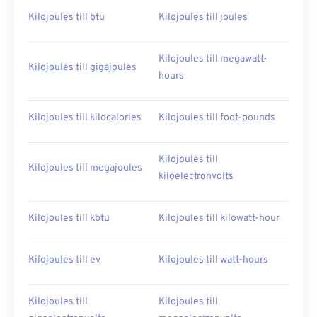
Kilojoules till btu
Kilojoules till joules
Kilojoules till megawatt-
Kilojoules till gigajoules
hours
Kilojoules till kilocalories
Kilojoules till foot-pounds
Kilojoules till
Kilojoules till megajoules
kiloelectronvolts
Kilojoules till kbtu
Kilojoules till kilowatt-hour
Kilojoules till ev
Kilojoules till watt-hours
Kilojoules till
Kilojoules till