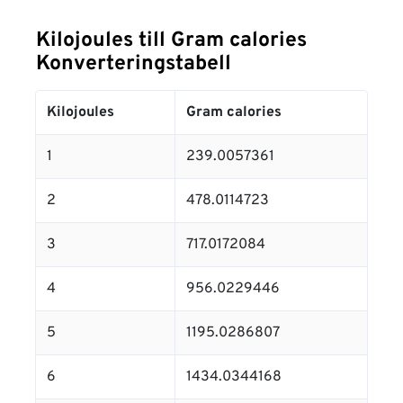
Kilojoules till Gram calories
Konverteringstabell
Kilojoules
Gram calories
1
239.0057361
2
478.0114723
3
717.0172084
4
956.0229446
5
1195.0286807
6
1434.0344168