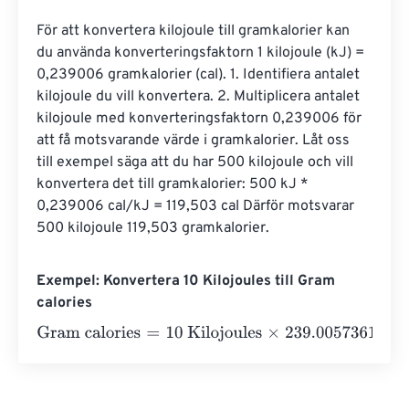
För att konvertera kilojoule till gramkalorier kan 
du använda konverteringsfaktorn 1 kilojoule (kJ) = 
0,239006 gramkalorier (cal). 1. Identifiera antalet 
kilojoule du vill konvertera. 2. Multiplicera antalet 
kilojoule med konverteringsfaktorn 0,239006 för 
att få motsvarande värde i gramkalorier. Låt oss 
till exempel säga att du har 500 kilojoule och vill 
konvertera det till gramkalorier: 500 kJ * 
0,239006 cal/kJ = 119,503 cal Därför motsvarar 
500 kilojoule 119,503 gramkalorier.
Exempel: Konvertera 10 Kilojoules till Gram
calories
Gram calories
=
10 Kilojoules
×
239.00573614
=
2390.057