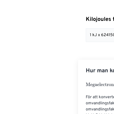
Kilojoules 
1 kJ x 6241
Hur man ko
Megaelectronvo
För att konvert
omvandlingsfakt
omvandlingsfakt