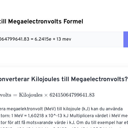
till Megaelectronvolts Formel
5064799641.83 = 6.2415e + 13 mev
nverterar Kilojoules till Megaelectronvolts?
lts
=
Kilojoules
×
62415064799641.83
era megaelektronvolt (MeV) till kilojoule (kJ) kan du använda 
orn: 1 MeV = 1,60218 x 10^-13 kJ Multiplicera värdet i MeV m
or för att få motsvarande värde i kJ. Om du till exempel har et