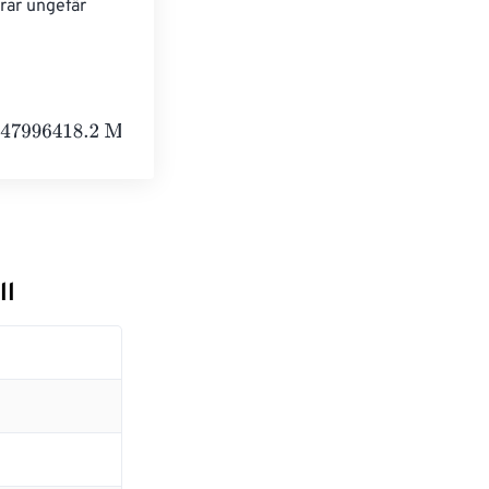
ar ungefär 
2
Megaelectronvolts
ll