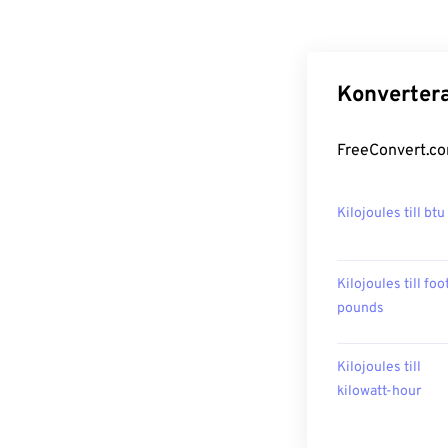
Konvertera
FreeConvert.com
Kilojoules till btu
Kilojoules till foo
pounds
Kilojoules till
kilowatt-hour