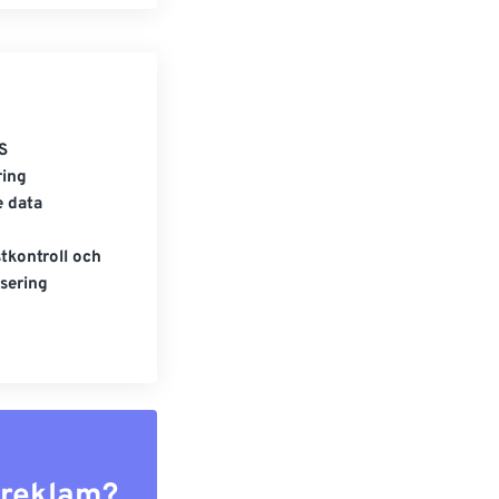
S
ring
e data
tkontroll och
sering
r reklam?