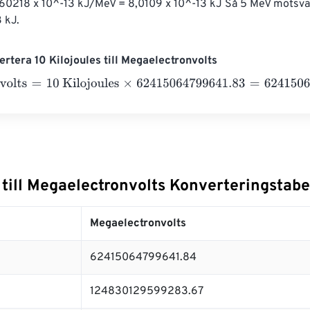
,60218 x 10^-13 kJ/MeV = 8,0109 x 10^-13 kJ Så 5 MeV motsvar
 kJ.
rtera 10 Kilojoules till Megaelectronvolts
lts
=
10 Kilojoules
×
62415064799641.83
=
624150647996418.
 till Megaelectronvolts Konverteringstabe
Megaelectronvolts
62415064799641.84
124830129599283.67