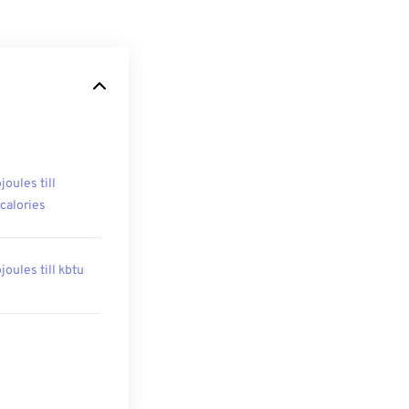
joules till
ocalories
joules till kbtu