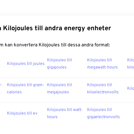
 Kilojoules till andra energy enheter
 kan konvertera Kilojoules till dessa andra format:
Kilojoules till
Kilojoules till
Kilo
Kilojoules till joules
gigajoules
megawatt-hours
kil
t-
Kilojoules till gram-
Kilojoules till
Kilojoules till
Kilo
calories
megajoules
kiloelectronvolts
Kilojoules till watt-
Kilojoules till
Kilojoules till ev
hours
gigaelectronvolts