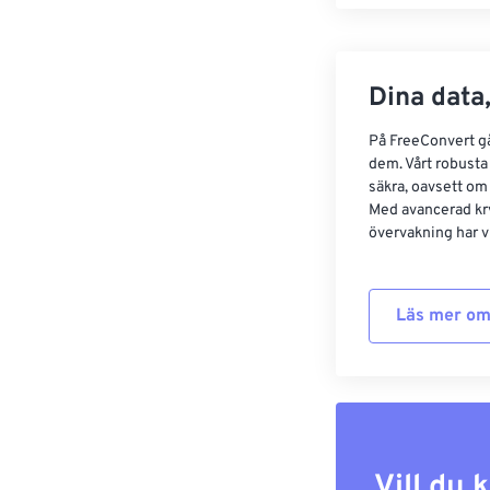
Dina data,
På FreeConvert går
dem. Vårt robusta 
säkra, oavsett om
Med avancerad kr
övervakning har vi
Läs mer om
Vill du 