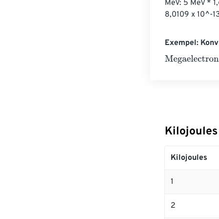
MeV: 5 MeV * 1
8,0109 x 10^-13
Exempel: Konve
Megaelectronvo
Kilojoules
Kilojoules
1
2