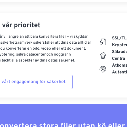
 vår prioritet
 vi längre än att bara konvertera filer – vi skyddar
SSL/TL
säkerhetsramverk säkerställer att dina data alltid är
Krypte
 du konverterar en bild, video eller ett dokument.
Säkrad
yptering, säkra datacenter och noggrann
Centra
 täckt alla aspekter av dina datas säkerhet.
Åtkoms
Autenti
 vårt engagemang för säkerhet
konvertera stora filer utan kö elle