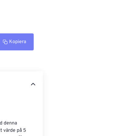
Kopiera
ed denna 
t värde på 5 