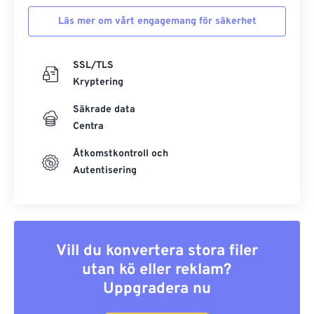
Läs mer om vårt engagemang för säkerhet
SSL/TLS
Kryptering
Säkrade data
Centra
Åtkomstkontroll och
Autentisering
Vill du konvertera stora filer
utan kö eller reklam?
Uppgradera nu