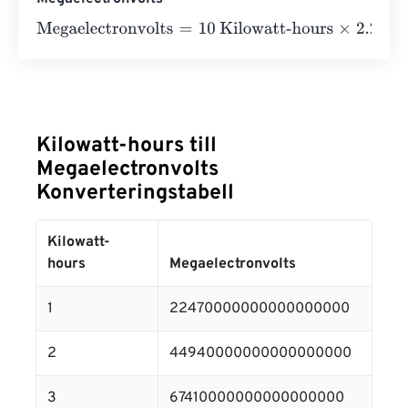
Megaelectronvolts
=
10 Kilowatt-hours
×
2.247
e
19
=
22470
Kilowatt-hours till
Megaelectronvolts
Konverteringstabell
Kilowatt-
hours
Megaelectronvolts
1
22470000000000000000
2
44940000000000000000
3
67410000000000000000