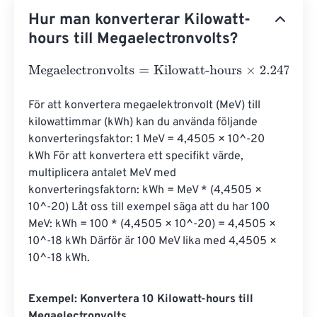
Hur man konverterar Kilowatt-
hours till Megaelectronvolts?
Megaelectronvolts
=
Kilowatt-hours
×
2.247
e
19
För att konvertera megaelektronvolt (MeV) till 
kilowattimmar (kWh) kan du använda följande 
konverteringsfaktor: 1 MeV = 4,4505 × 10^-20 
kWh För att konvertera ett specifikt värde, 
multiplicera antalet MeV med 
konverteringsfaktorn: kWh = MeV * (4,4505 × 
10^-20) Låt oss till exempel säga att du har 100 
MeV: kWh = 100 * (4,4505 × 10^-20) = 4,4505 × 
10^-18 kWh Därför är 100 MeV lika med 4,4505 × 
10^-18 kWh.
Exempel: Konvertera 10 Kilowatt-hours till
Megaelectronvolts