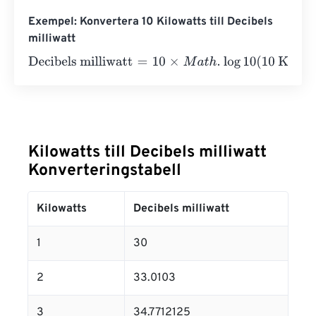
Exempel: Konvertera 10 Kilowatts till Decibels
milliwatt
Decibels milliwatt
=
10
×
M
a
t
h
.
log
10
(
10 Kilowatts
⋅
1000
)
=
4
Kilowatts till Decibels milliwatt
Konverteringstabell
Kilowatts
Decibels milliwatt
1
30
2
33.0103
3
34.7712125