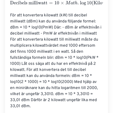
Decibels milliwatt
=
10
×
M
a
t
h
.
log
10
(
Kilowatts
⋅
1000
)
För att konvertera kilowatt (kW) till decibel 
milliwatt (dBm) kan du använda följande formel: 
dBm = 10 * log10(PmW) Där: - dBm är effektnivån i 
decibel milliwatt - PmW är effektnivån i milliwatt 
För att konvertera kilowatt till milliwatt måste du 
multiplicera kilowattvärdet med 1000 eftersom 
det finns 1000 milliwatt i en watt. Så den 
fullständiga formeln blir: dBm = 10 * log10(PkW * 
1000) Låt oss säga att du har en effektnivå på 2 
kilowatt. För att konvertera det till decibel 
milliwatt kan du använda formeln: dBm = 10 * 
log10(2 * 1000) = 10 * log10(2000) Med hjälp av 
en miniräknare kan du hitta logaritmen till 2000, 
vilket är ungefär 3,3010. dBm = 10 * 3,3010 = 
33,01 dBm Därför är 2 kilowatt ungefär lika med 
33,01 dBm.