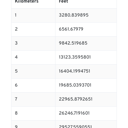
Kilometers
Feet
1
3280.839895
2
6561.67979
3
9842.519685
4
13123.3595801
5
16404.1994751
6
19685.0393701
7
22965.8792651
8
26246.7191601
9
29527.5590551