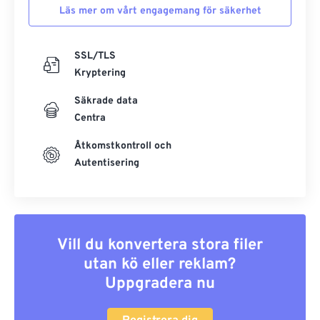
Läs mer om vårt engagemang för säkerhet
SSL/TLS
Kryptering
Säkrade data
Centra
Åtkomstkontroll och
Autentisering
Vill du konvertera stora filer
utan kö eller reklam?
Uppgradera nu