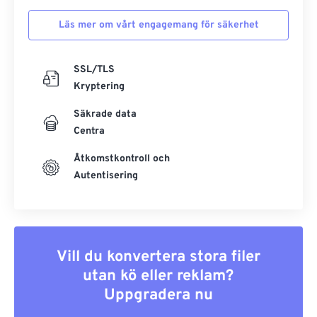
Läs mer om vårt engagemang för säkerhet
SSL/TLS
Kryptering
Säkrade data
Centra
Åtkomstkontroll och
Autentisering
Vill du konvertera stora filer
utan kö eller reklam?
Uppgradera nu