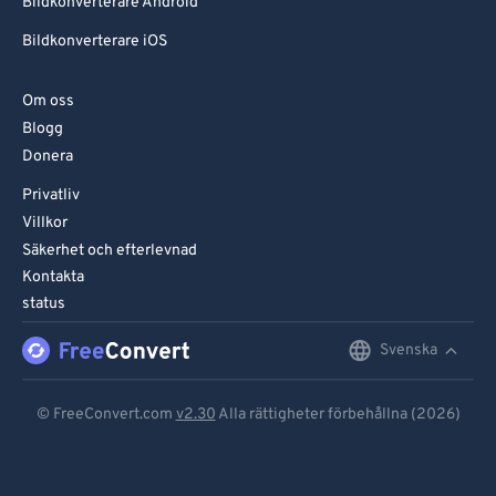
Bildkonverterare Android
Bildkonverterare iOS
Om oss
Blogg
Donera
Privatliv
Villkor
Säkerhet och efterlevnad
Kontakta
status
Svenska
English
Deutsch
© FreeConvert.com
v2.30
Alla rättigheter förbehållna (2026)
Español
Français