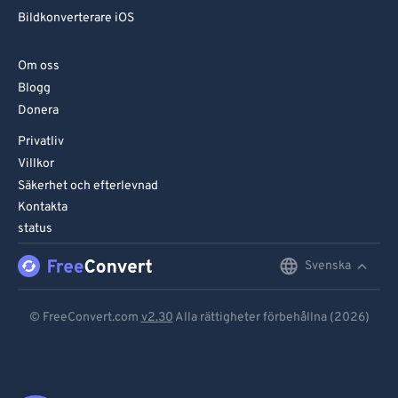
Bildkonverterare iOS
Om oss
Blogg
Donera
Privatliv
Villkor
Säkerhet och efterlevnad
Kontakta
status
Svenska
English
Deutsch
© FreeConvert.com
v2.30
Alla rättigheter förbehållna (2026)
Español
Français