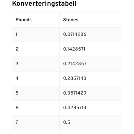
Konverteringstabell
Pounds
Stones
1
0.0714286
2
0.1428571
3
0.2142857
4
0.2857143
5
0.3571429
6
0.4285714
7
0.5