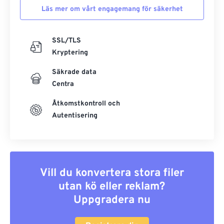
Läs mer om vårt engagemang för säkerhet
SSL/TLS
Kryptering
Säkrade data
Centra
Åtkomstkontroll och
Autentisering
Vill du konvertera stora filer
utan kö eller reklam?
Uppgradera nu