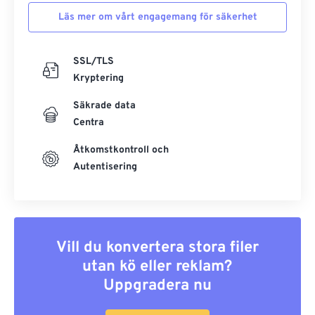
Läs mer om vårt engagemang för säkerhet
SSL/TLS
Kryptering
Säkrade data
Centra
Åtkomstkontroll och
Autentisering
Vill du konvertera stora filer
utan kö eller reklam?
Uppgradera nu