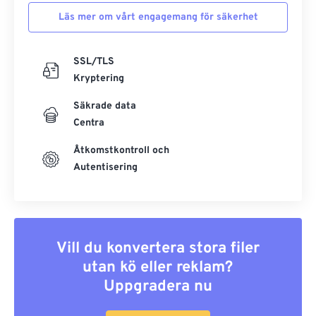
Läs mer om vårt engagemang för säkerhet
SSL/TLS
Kryptering
Säkrade data
Centra
Åtkomstkontroll och
Autentisering
Vill du konvertera stora filer
utan kö eller reklam?
Uppgradera nu