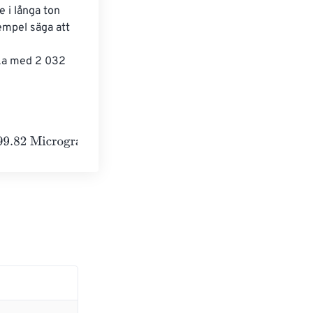
 i långa ton 
empel säga att 
 
ka med 2 032 
grams