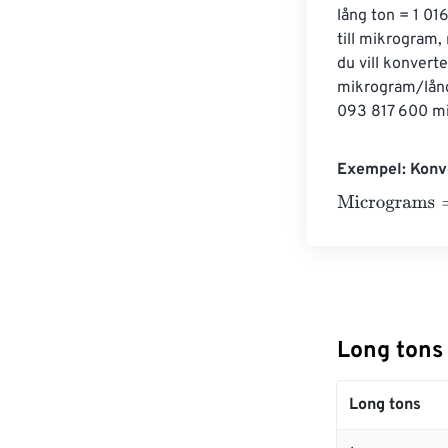
lång ton = 1 01
till mikrogram,
du vill konvert
mikrogram/lång
093 817 600 m
Exempel: Konve
Micrograms
=
10
Long tons 
Long tons