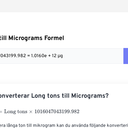
till Micrograms Formel
47043199.982 = 1.0160e + 12 μg
nverterar Long tons till Micrograms?
ng tons
×
1016047043199.982
era långa ton till mikrogram kan du använda följande konverteri