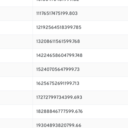
11176517475199.803
12192564518399.785
13208611561599.768
14224658604799.748
15240705647999.73
16256752691199.713
17272799734399.693
18288846777599.676
19304893820799.66