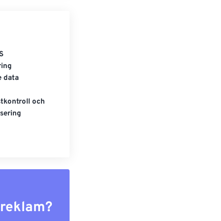
S
ring
e data
tkontroll och
sering
r reklam?