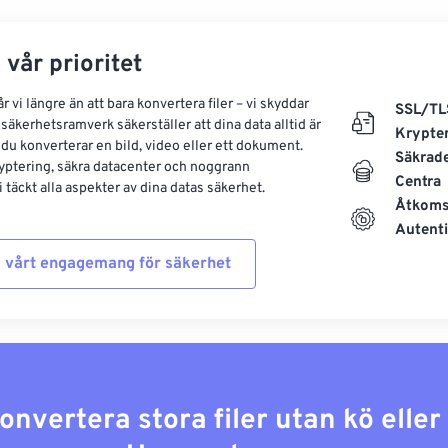
 vår prioritet
 vi längre än att bara konvertera filer – vi skyddar
SSL/TL
säkerhetsramverk säkerställer att dina data alltid är
Krypte
 du konverterar en bild, video eller ett dokument.
Säkrad
yptering, säkra datacenter och noggrann
Centra
 täckt alla aspekter av dina datas säkerhet.
Åtkoms
Autenti
 vårt engagemang för säkerhet
konvertera stora filer utan kö elle