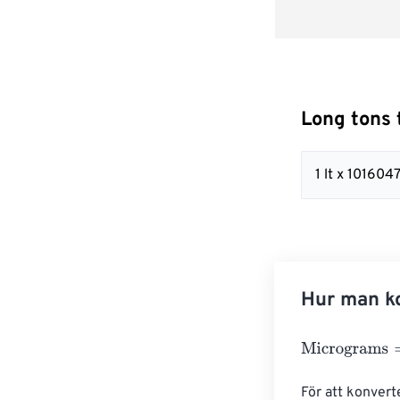
Long tons 
1 lt x 10160
Hur man ko
Micrograms
=
Lo
För att konvert