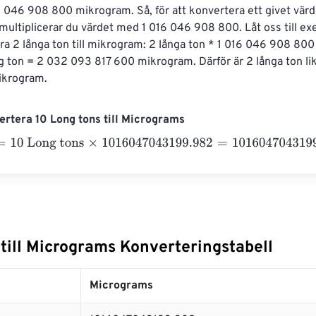
6 046 908 800 mikrogram. Så, för att konvertera ett givet värde
 multiplicerar du värdet med 1 016 046 908 800. Låt oss till ex
era 2 långa ton till mikrogram: 2 långa ton * 1 016 046 908 800
 ton = 2 032 093 817 600 mikrogram. Därför är 2 långa ton li
ikrogram.
rtera 10 Long tons till Micrograms
 Long tons
×
1016047043199.982
=
10160470431999.82
Micro
till Micrograms Konverteringstabell
Micrograms