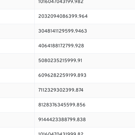
1016047043199.982
2032094086399.964
3048141129599.9463
4064188172799.928
5080235215999.91
6096282259199.893
7112329302399.874
8128376345599.856
9144423388799.838
10160470431999.82