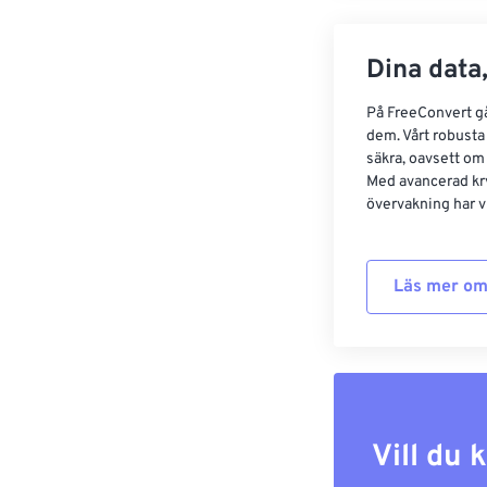
Dina data,
På FreeConvert går
dem. Vårt robusta 
säkra, oavsett om
Med avancerad kr
övervakning har vi
Läs mer om
Vill du 