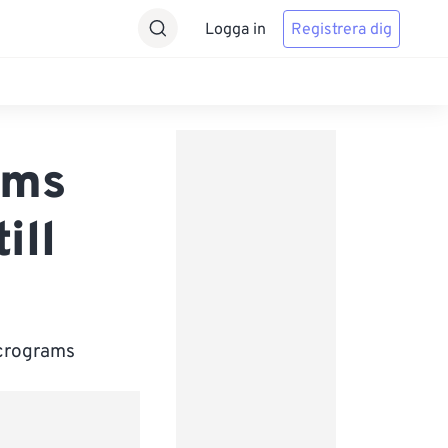
Logga in
Registrera dig
ams
ill
icrograms