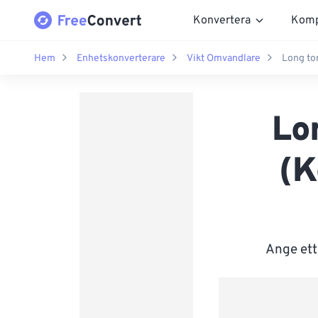
Konvertera
Komp
Hem
Enhetskonverterare
Vikt Omvandlare
Long ton
Lo
(K
Ange ett