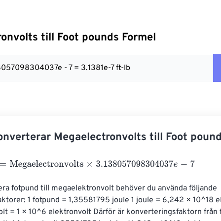
onvolts till Foot pounds Formel
8057098304037e - 7 = 3.1381e-7 ft-lb
nverterar Megaelectronvolts till Foot poun
egaelectronvolts
×
3.138057098304037
e
-
7
era fotpund till megaelektronvolt behöver du använda följande 
ktorer: 1 fotpund = 1,35581795 joule 1 joule = 6,242 × 10^18 el
t = 1 × 10^6 elektronvolt Därför är konverteringsfaktorn från f