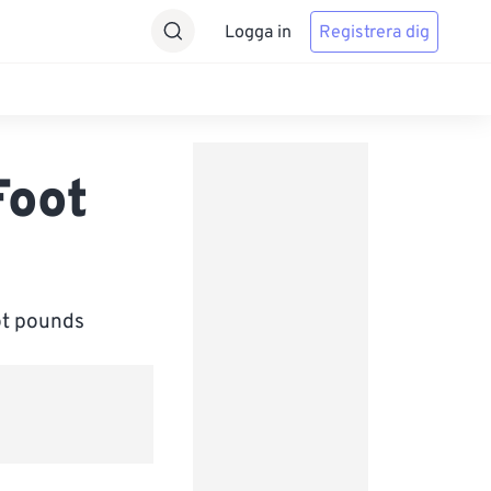
Logga in
Registrera dig
Foot
oot pounds