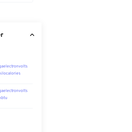
er
aelectronvolts
 kilocalories
aelectronvolts
 kbtu