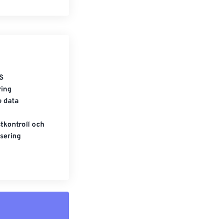
S
ring
e data
tkontroll och
sering