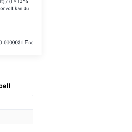
) / (1 × 10^6 
ronvolt kan du 
t pounds
bell