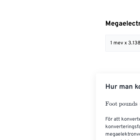
Megaelectr
1 mev x 3.13
Hur man ko
Foot pounds
=
M
För att konvert
konverteringsfa
megaelektronvol