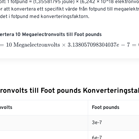
t: 1 fotpund = (1,35581795 joule) × (6,242 × 10^18 elektronvolt
ör att konvertera ett specifikt värde från fotpund till megaelekt
rdet i fotpund med konverteringsfaktorn.
rtera 10 Megaelectronvolts till Foot pounds
0 Megaelectronvolts
×
3.138057098304037
e
-
7
=
0.0000031
Foo
onvolts till Foot pounds Konverteringsta
volts
Foot pounds
3e-7
6e-7