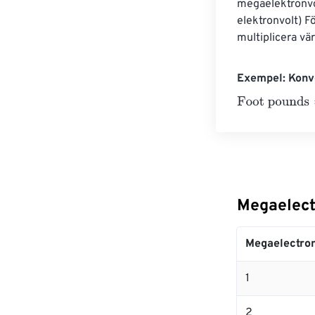
megaelektronvol
elektronvolt) F
multiplicera vä
Exempel: Konve
Foot pounds
=
1
Megaelectr
Megaelectron
1
2