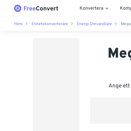
Konvertera
Komp
Hem
Enhetskonverterare
Energi Omvandlare
Megae
Meg
Ange ett 