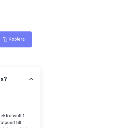
Kopiera
ds?
ektronvolt 1 
otpund till 