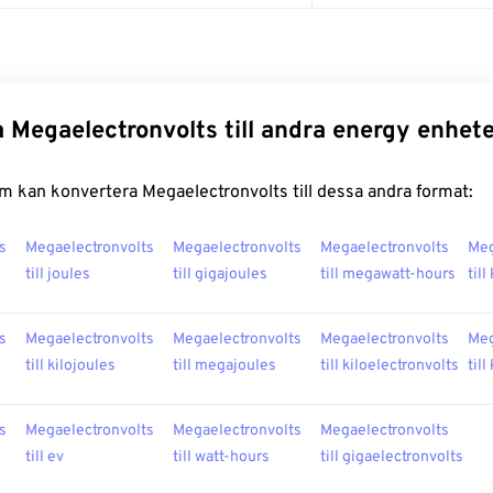
 Megaelectronvolts till andra energy enhet
m kan konvertera Megaelectronvolts till dessa andra format:
s
Megaelectronvolts
Megaelectronvolts
Megaelectronvolts
Meg
till joules
till gigajoules
till megawatt-hours
till
s
Megaelectronvolts
Megaelectronvolts
Megaelectronvolts
Meg
till kilojoules
till megajoules
till kiloelectronvolts
till
s
Megaelectronvolts
Megaelectronvolts
Megaelectronvolts
till ev
till watt-hours
till gigaelectronvolts