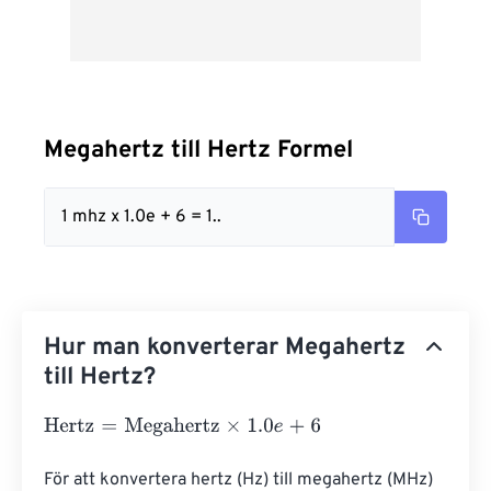
Megahertz till Hertz Formel
1 mhz x 1.0e + 6 = 1..
Hur man konverterar Megahertz
till Hertz?
Hertz
=
Megahertz
×
1.0
e
+
6
För att konvertera hertz (Hz) till megahertz (MHz) 