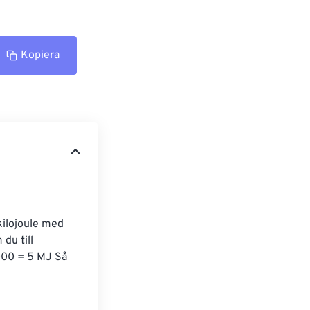
Kopiera
kilojoule med 
du till 
000 = 5 MJ Så 