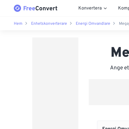
Konvertera
Komp
Hem
Enhetskonverterare
Energi Omvandlare
Megaj
Me
Ange ett