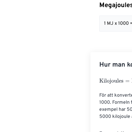
Megajoules 
1 MJ x 1000 
Hur man ko
Kilojoules
=
Meg
För att konvert
1000. Formeln f
exempel har 50
5000 kilojoule 