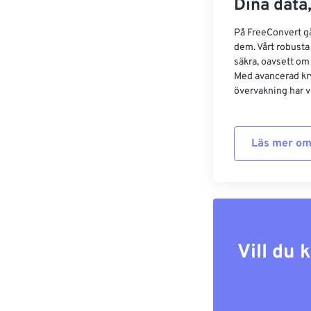
Dina data,
På FreeConvert går
dem. Vårt robusta 
säkra, oavsett om
Med avancerad kr
övervakning har vi
Läs mer om
Vill du 