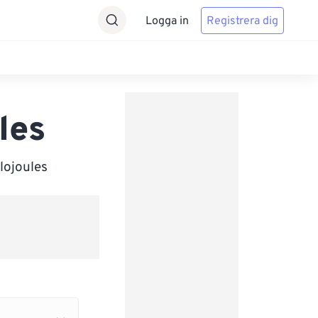
Logga in
Registrera dig
les
ilojoules