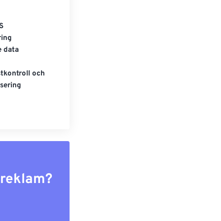
S
ring
e data
tkontroll och
sering
r reklam?