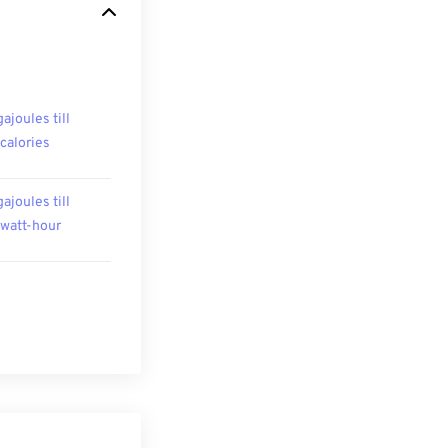
ajoules till
ocalories
ajoules till
owatt-hour