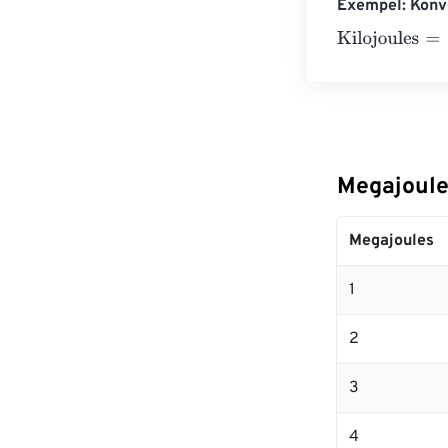
Exempel: Konve
Kilojoules
=
10 
Megajoules
Megajoules
1
2
3
4