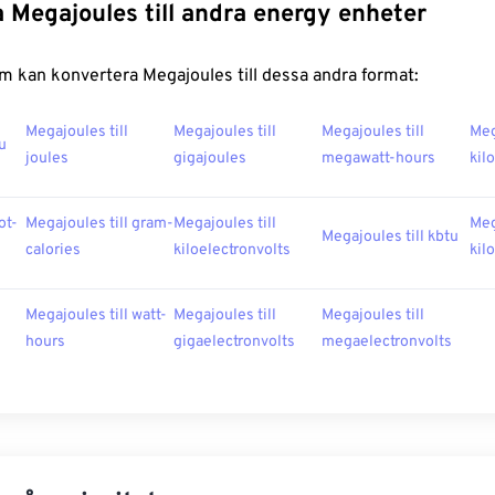
 Megajoules till andra energy enheter
m kan konvertera Megajoules till dessa andra format:
Megajoules till
Megajoules till
Megajoules till
Meg
u
joules
gigajoules
megawatt-hours
kil
ot-
Megajoules till gram-
Megajoules till
Meg
Megajoules till kbtu
calories
kiloelectronvolts
kil
Megajoules till watt-
Megajoules till
Megajoules till
hours
gigaelectronvolts
megaelectronvolts