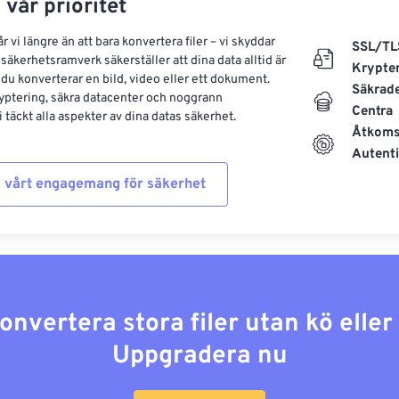
 vår prioritet
 vi längre än att bara konvertera filer – vi skyddar
SSL/TL
säkerhetsramverk säkerställer att dina data alltid är
Krypte
 du konverterar en bild, video eller ett dokument.
Säkrad
yptering, säkra datacenter och noggrann
Centra
 täckt alla aspekter av dina datas säkerhet.
Åtkoms
Autenti
 vårt engagemang för säkerhet
konvertera stora filer utan kö elle
Uppgradera nu